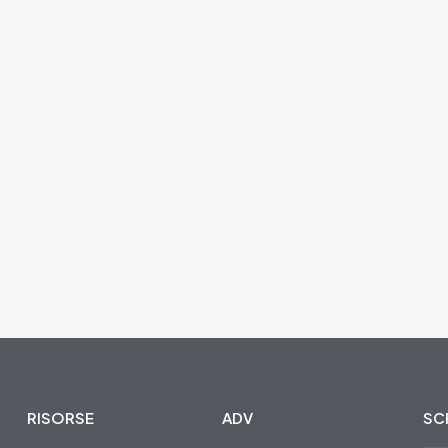
RISORSE
ADV
SCR