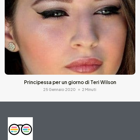
Principessa per un giorno di Teri Wilson
25 Gennaio 2020
2 Minuti