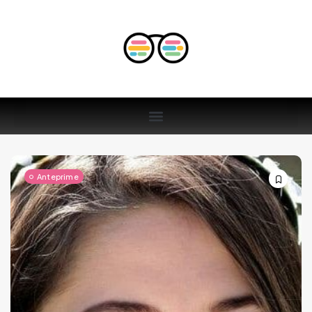
Anteprime