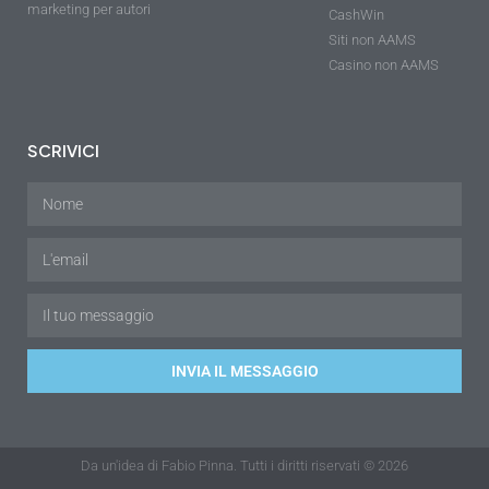
marketing per autori
CashWin
Siti non AAMS
Casino non AAMS
SCRIVICI
INVIA IL MESSAGGIO
Da un'idea di Fabio Pinna. Tutti i diritti riservati © 2026