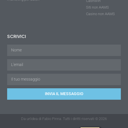
CashWin
Siti non AAMS
Casino non AAMS
SCRIVICI
INVIA IL MESSAGGIO
Da un'idea di Fabio Pinna. Tutti i diritti riservati © 2026