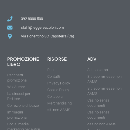
392 8000 500
staff@leggereacolori.com
Via Ponentino 3C, Capoterra (Ca)
PROMOZIONE
RISORSE
ADV
LIBRO
Rss
Siti non ams
Pacchetti
Contatti
Siti scommesse non
promozionali
AAMS
Privacy Policy
WikiAuthor
Siti scommesse non
Cookie Policy
La sinossi per
AAMS
Collabora
l'editore
Casino senza
Merchandising
Correzione di bozze
documenti
siti non AAMS
Immagini
Casino senza
promozionali
documenti
Social media
casino non AAMS
marketing per autori