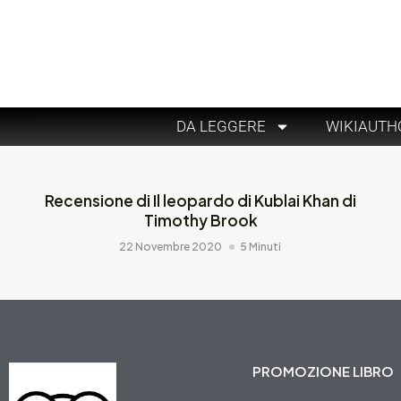
DA LEGGERE
WIKIAUTH
Recensione di Il leopardo di Kublai Khan di
Timothy Brook
22 Novembre 2020
5 Minuti
PROMOZIONE LIBRO