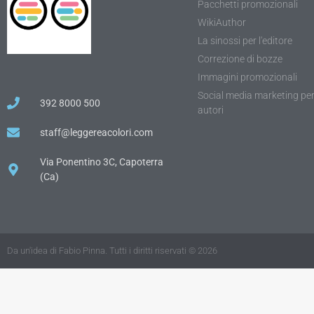
Pacchetti promozionali
WikiAuthor
La sinossi per l'editore
Correzione di bozze
Immagini promozionali
Social media marketing pe
392 8000 500
autori
staff@leggereacolori.com
Via Ponentino 3C, Capoterra
(Ca)
Da un'idea di Fabio Pinna. Tutti i diritti riservati © 2026