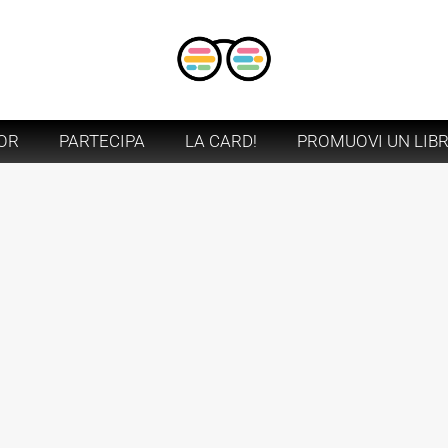
OR
PARTECIPA
LA CARD!
PROMUOVI UN LIB