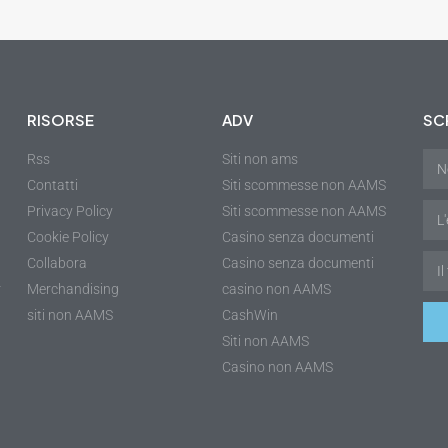
RISORSE
ADV
SCR
Rss
Siti non ams
Contatti
Siti scommesse non AAMS
Privacy Policy
Siti scommesse non AAMS
Cookie Policy
Casino senza documenti
Collabora
Casino senza documenti
r
Merchandising
casino non AAMS
siti non AAMS
CashWin
Siti non AAMS
Casino non AAMS