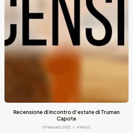
Recensione di Incontro d’estate di Truman
Capote
11 Febbraio 2012
4 Minuti