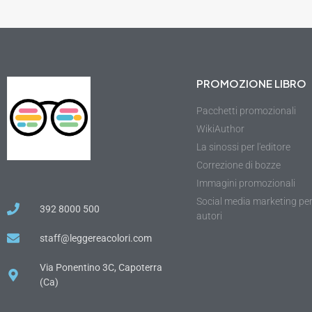
PROMOZIONE LIBRO
Pacchetti promozionali
WikiAuthor
La sinossi per l'editore
Correzione di bozze
Immagini promozionali
Social media marketing pe
392 8000 500
autori
staff@leggereacolori.com
Via Ponentino 3C, Capoterra
(Ca)