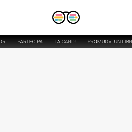
OR
PARTECIPA
LA CARD!
PROMUOVI UN LIB