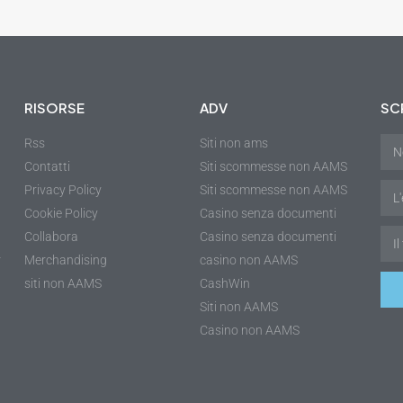
RISORSE
ADV
SCR
Rss
Siti non ams
Contatti
Siti scommesse non AAMS
Privacy Policy
Siti scommesse non AAMS
Cookie Policy
Casino senza documenti
Collabora
Casino senza documenti
r
Merchandising
casino non AAMS
siti non AAMS
CashWin
Siti non AAMS
Casino non AAMS