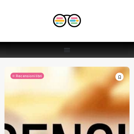
Recensioni libri