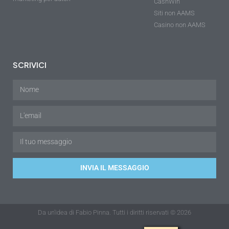
CashWin
Siti non AAMS
Casino non AAMS
SCRIVICI
INVIA IL MESSAGGIO
Da un'idea di Fabio Pinna. Tutti i diritti riservati © 2026