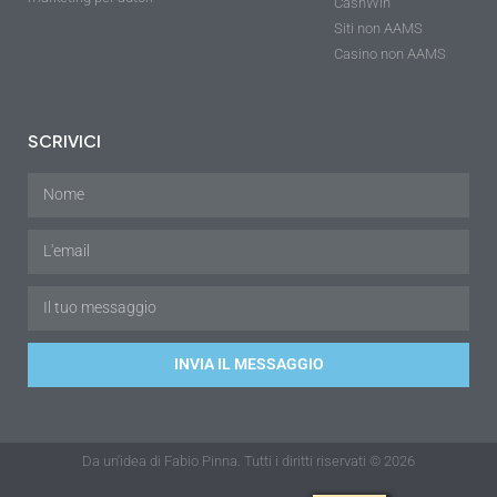
CashWin
Siti non AAMS
Casino non AAMS
SCRIVICI
INVIA IL MESSAGGIO
Da un'idea di Fabio Pinna. Tutti i diritti riservati © 2026