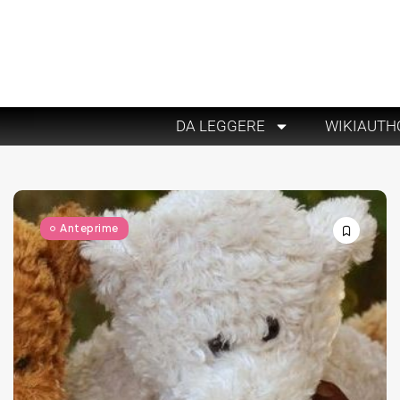
DA LEGGERE
WIKIAUTH
Anteprime