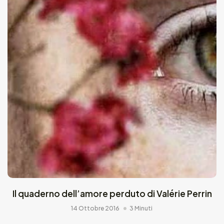
Il quaderno dell’amore perduto di Valérie Perrin
14 Ottobre 2016
3 Minuti