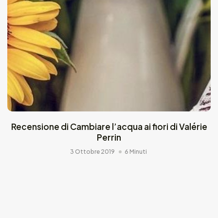
Recensione di Cambiare l’acqua ai fiori di Valérie
Perrin
3 Ottobre 2019
6 Minuti