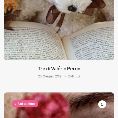
Tre di Valérie Perrin
25 Giugno 2021
2 Minuti
Anteprime