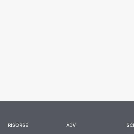
RISORSE
ADV
SCR