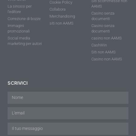
Siti scommesse non
Cookie Policy
La sinossi per
AAMS
Collabora
l'editore
Casino senza
Merchandising
Correzione di bozze
documenti
siti non AAMS
Immagini
Casino senza
promozionali
documenti
Social media
casino non AAMS
marketing per autori
CashWin
Siti non AAMS
Casino non AAMS
SCRIVICI