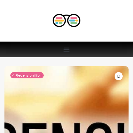
Recensioni libri