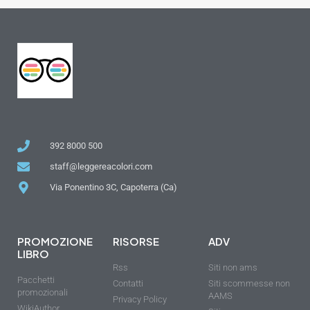
392 8000 500
staff@leggereacolori.com
Via Ponentino 3C, Capoterra (Ca)
PROMOZIONE
RISORSE
ADV
LIBRO
Rss
Siti non ams
Pacchetti
Contatti
Siti scommesse non
promozionali
AAMS
Privacy Policy
WikiAuthor