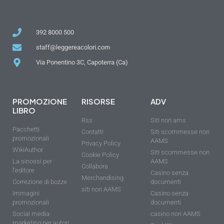
392 8000 500
staff@leggereacolori.com
Via Ponentino 3C, Capoterra (Ca)
PROMOZIONE
RISORSE
ADV
LIBRO
Rss
Siti non ams
Pacchetti
Contatti
Siti scommesse non
promozionali
AAMS
Privacy Policy
WikiAuthor
Siti scommesse non
Cookie Policy
La sinossi per
AAMS
Collabora
l'editore
Casino senza
Merchandising
Correzione di bozze
documenti
siti non AAMS
Immagini
Casino senza
promozionali
documenti
Social media
casino non AAMS
marketing per autori