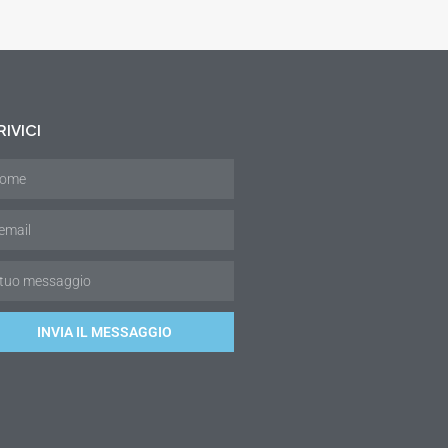
IVICI
INVIA IL MESSAGGIO