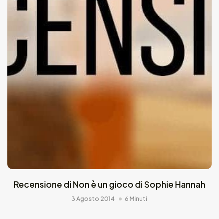
Recensione di Non è un gioco di Sophie Hannah
3 Agosto 2014
6 Minuti