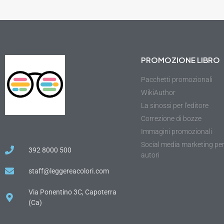
PROMOZIONE LIBRO
Pacchetti promozionali
WikiAuthor
La sinossi per l'editore
Correzione di bozze
Immagini promozionali
Social media marketing pe
392 8000 500
autori
staff@leggereacolori.com
Via Ponentino 3C, Capoterra
(Ca)