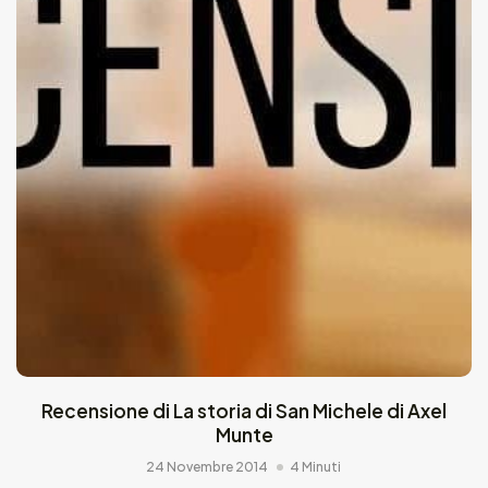
Recensione di La storia di San Michele di Axel
Munte
24 Novembre 2014
4 Minuti