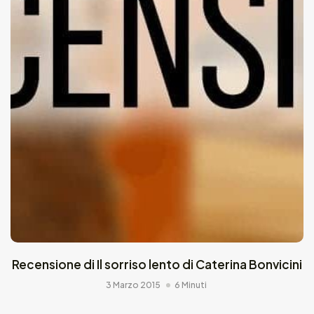
Recensione di Il sorriso lento di Caterina Bonvicini
3 Marzo 2015
6 Minuti