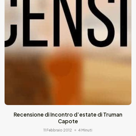
Recensione di Incontro d’estate di Truman
Capote
11 Febbraio 2012
4 Minuti