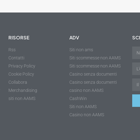
RISORSE
ADV
SCR
Rss
Siti non ams
Contatti
Siti scommesse non AAMS
Privacy Policy
Siti scommesse non AAMS
Cookie Policy
Casino senza documenti
Collabora
Casino senza documenti
r
Merchandising
casino non AAMS
siti non AAMS
CashWin
Siti non AAMS
Casino non AAMS