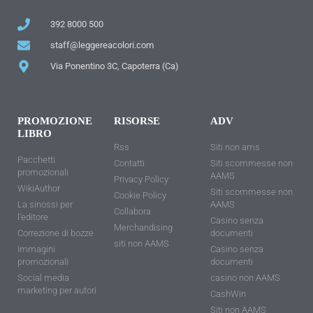
392 8000 500
staff@leggereacolori.com
Via Ponentino 3C, Capoterra (Ca)
PROMOZIONE
RISORSE
ADV
LIBRO
Rss
Siti non ams
Pacchetti
Contatti
Siti scommesse non
promozionali
AAMS
Privacy Policy
WikiAuthor
Siti scommesse non
Cookie Policy
La sinossi per
AAMS
Collabora
l'editore
Casino senza
Merchandising
Correzione di bozze
documenti
siti non AAMS
Immagini
Casino senza
promozionali
documenti
Social media
casino non AAMS
marketing per autori
CashWin
Siti non AAMS