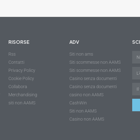
RISORSE
ADV
SCR
Rss
Siti non ams
Contatti
Siti scommesse non AAMS
Privacy Policy
Siti scommesse non AAMS
Cookie Policy
Casino senza documenti
Collabora
Casino senza documenti
r
Merchandising
casino non AAMS
siti non AAMS
CashWin
Siti non AAMS
Casino non AAMS