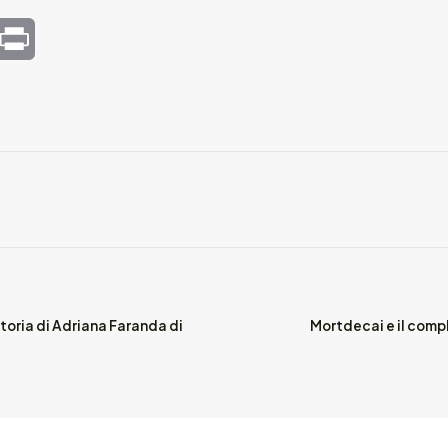
mail
Print
Storia di Adriana Faranda di
Mortdecai e il compl