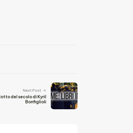
Next Post
otto del secolo di Kyril
Bonfiglioli