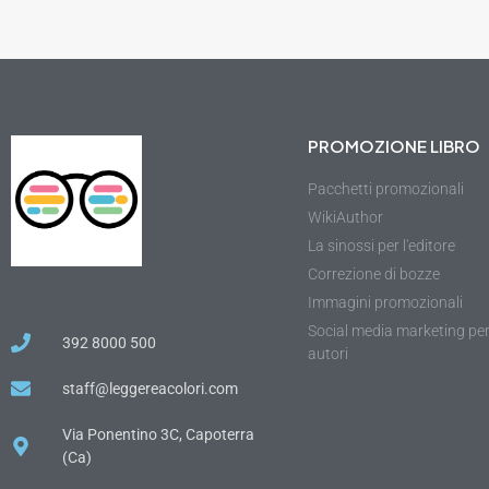
PROMOZIONE LIBRO
Pacchetti promozionali
WikiAuthor
La sinossi per l'editore
Correzione di bozze
Immagini promozionali
Social media marketing pe
392 8000 500
autori
staff@leggereacolori.com
Via Ponentino 3C, Capoterra
(Ca)