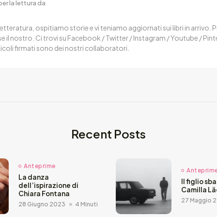
er la lettura da
letteratura, ospitiamo storie e vi teniamo aggiornati sui libri in arrivo.
 il nostro. Ci trovi su Facebook / Twitter / Instagram / Youtube / Pin
ticoli firmati sono dei nostri collaboratori.
Recent Posts
Anteprime
Anteprim
La danza
Il figlio sb
dell’ispirazione di
Camilla L
Chiara Fontana
27 Maggio 
28 Giugno 2023
4 Minuti