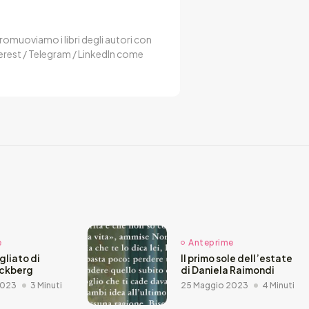
 Promuoviamo i libri degli autori con
terest / Telegram / LinkedIn come
e
Anteprime
agliato di
Il primo sole dell’estate
äckberg
di Daniela Raimondi
2023
3 Minuti
25 Maggio 2023
4 Minuti