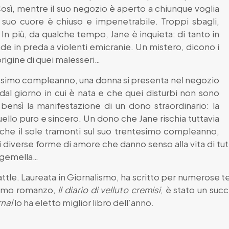
Così, mentre il suo negozio è aperto a chiunque voglia
 suo cuore è chiuso e impenetrabile. Troppi sbagli,
 In più, da qualche tempo, Jane è inquieta: di tanto in
 cade in preda a violenti emicranie. Un mistero, dicono i
origine di quei malesseri…
vesimo compleanno, una donna si presenta nel negozio
dal giorno in cui è nata e che quei disturbi non sono
 bensì la manifestazione di un dono straordinario: la
ello puro e sincero. Un dono che Jane rischia tuttavia
che il sole tramonti sul suo trentesimo compleanno,
sei diverse forme di amore che danno senso alla vita di tut
a gemella…
ttle. Laureata in Giornalismo, ha scritto per numerose te
primo romanzo,
Il diario di velluto cremisi
, è stato un suc
rnal
lo ha eletto miglior libro dell’anno.