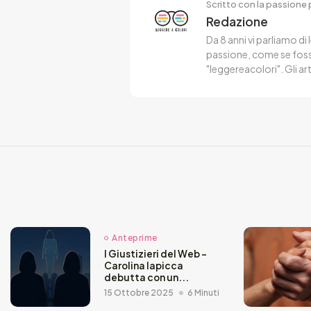
Scritto con la passione p
Redazione
Da 8 anni vi parliamo di 
passione, come se fosse
"leggereacolori". Gli ar
Anteprime
I Giustizieri del Web –
Carolina Iapicca
debutta con un...
15 Ottobre 2025
6 Minuti