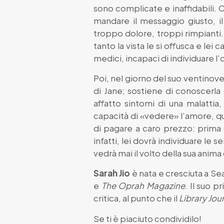
sono complicate e inaffidabili. 
mandare il messaggio giusto, il
troppo dolore, troppi rimpianti.
tanto la vista le si offusca e lei
medici, incapaci di individuare l’
Poi, nel giorno del suo ventino
di Jane; sostiene di conoscerla 
affatto sintomi di una malattia,
capacità di «vedere» l’amore, qu
di pagare a caro prezzo: prima 
infatti, lei dovrà individuare le 
vedrà mai il volto della sua anim
Sarah Jio
è nata e cresciuta a Sea
e
The Oprah Magazine
. Il suo 
critica, al punto che il
Library Jou
Se ti è piaciuto condividilo!