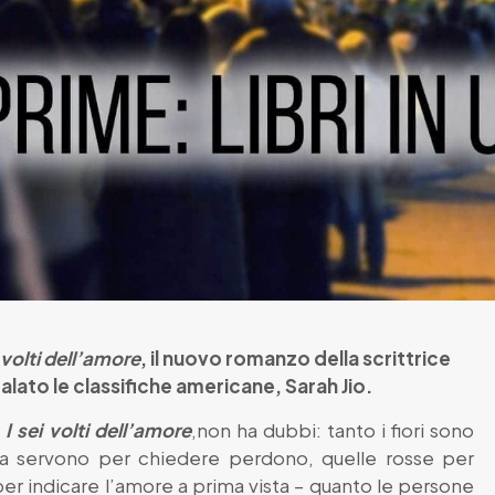
i volti dell’amore
, il nuovo romanzo della scrittrice
lato le classifiche americane, Sarah Jio.
i
I sei volti dell’amore
,non ha dubbi: tanto i fiori sono
osa servono per chiedere perdono, quelle rosse per
 per indicare l’amore a prima vista – quanto le persone