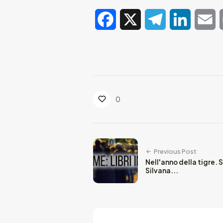
Facebook
X
Telegram
LinkedIn
E
0
Previous Post
Nell'anno della tigre. 
Silvana...