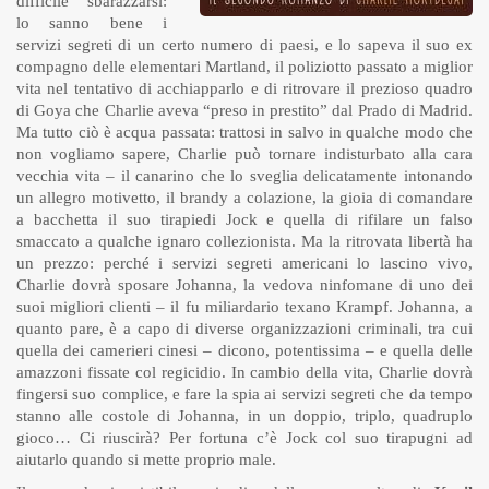
difficile sbarazzarsi:
lo sanno bene i
servizi segreti di un certo numero di paesi, e lo sapeva il suo ex
compagno delle elementari Martland, il poliziotto passato a miglior
vita nel tentativo di acchiapparlo e di ritrovare il prezioso quadro
di Goya che Charlie aveva “preso in prestito” dal Prado di Madrid.
Ma tutto ciò è acqua passata: trattosi in salvo in qualche modo che
non vogliamo sapere, Charlie può tornare indisturbato alla cara
vecchia vita –
il canarino che lo sveglia delicatamente intonando
un allegro motivetto, il brandy a colazione, la gioia di comandare
a bacchetta il suo tirapiedi Jock e quella di rifilare un falso
smaccato a qualche ignaro collezionista. Ma la ritrovata libertà ha
un prezzo: perché i servizi segreti americani lo lascino vivo,
Charlie dovrà sposare Johanna, la vedova ninfomane di uno dei
suoi migliori clienti – il fu miliardario texano Krampf. Johanna, a
quanto pare, è a capo di diverse organizzazioni criminali, tra cui
quella dei camerieri cinesi –
dicono, potentissima – e quella delle
amazzoni fissate col regicidio. In cambio della vita, Charlie dovrà
fingersi suo complice, e fare la spia ai servizi segreti che da tempo
stanno alle costole di Johanna, in un doppio, triplo, quadruplo
gioco… Ci riuscirà? Per fortuna c’è Jock col suo tirapugni ad
aiutarlo quando si mette proprio male.