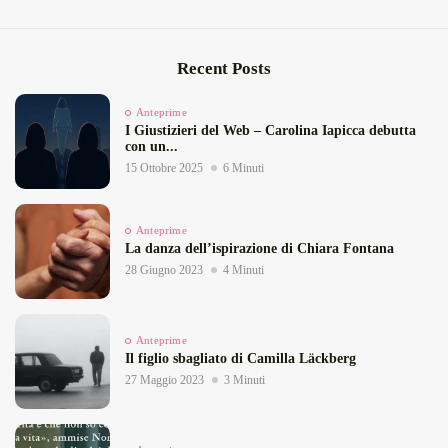
Recent Posts
Anteprime
I Giustizieri del Web – Carolina Iapicca debutta
con un...
15 Ottobre 2025
6 Minuti
Anteprime
La danza dell’ispirazione di Chiara Fontana
28 Giugno 2023
4 Minuti
Anteprime
Il figlio sbagliato di Camilla Läckberg
27 Maggio 2023
3 Minuti