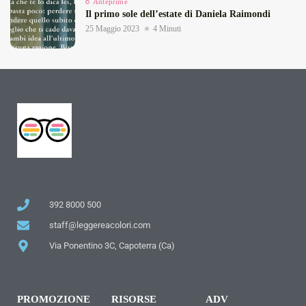
Anteprime
Il primo sole dell’estate di Daniela Raimondi
25 Maggio 2023
4 Minuti
392 8000 500
staff@leggereacolori.com
Via Ponentino 3C, Capoterra (Ca)
PROMOZIONE
RISORSE
ADV