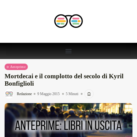
Anteprime
Mortdecai e il complotto del secolo di Kyril
Bonfiglioli
Redazione
9 Maggio 2015
5 Minuti