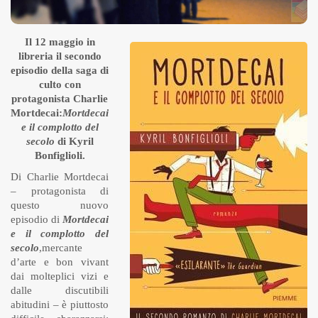
Il 12 maggio in
libreria il secondo
episodio della saga di
culto con
protagonista Charlie
Mortdecai:
Mortdecai
e il complotto del
secolo
di Kyril
Bonfiglioli.
Di Charlie Mortdecai
– protagonista di
questo nuovo
episodio di
Mortdecai
e il complotto del
secolo
,mercante
d’arte e bon vivant
dai molteplici vizi e
dalle discutibili
abitudini – è piuttosto