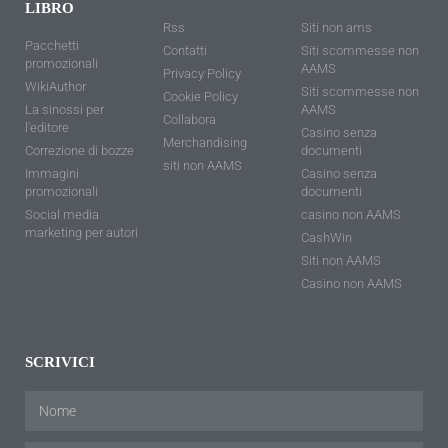
LIBRO
Rss
Siti non ams
Pacchetti
Contatti
Siti scommesse non
promozionali
AAMS
Privacy Policy
WikiAuthor
Siti scommesse non
Cookie Policy
La sinossi per
AAMS
Collabora
l'editore
Casino senza
Merchandising
Correzione di bozze
documenti
siti non AAMS
Immagini
Casino senza
promozionali
documenti
Social media
casino non AAMS
marketing per autori
CashWin
Siti non AAMS
Casino non AAMS
SCRIVICI