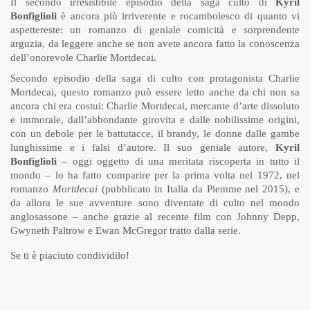
Il secondo irresistibile episodio della saga culto di
Kyril
Bonfiglioli
è ancora più irriverente e rocambolesco di quanto vi
aspettereste: un romanzo di geniale comicità e sorprendente
arguzia, da leggere anche se non avete ancora fatto la conoscenza
dell’onorevole Charlie Mortdecai.
Secondo episodio della saga di culto con protagonista Charlie
Mortdecai, questo romanzo può essere letto anche da chi non sa
ancora chi era costui: Charlie Mortdecai, mercante d’arte dissoluto
e immorale, dall’abbondante girovita e dalle nobilissime origini,
con un debole per le battutacce, il brandy, le donne dalle gambe
lunghissime e i falsi d’autore. Il suo geniale autore,
Kyril
Bonfiglioli
– oggi oggetto di una meritata riscoperta in tutto il
mondo – lo ha fatto comparire per la prima volta nel 1972, nel
romanzo
Mortdecai
(pubblicato in Italia da Piemme nel 2015), e
da allora le sue avventure sono diventate di culto nel mondo
anglosassone – anche grazie al recente film con Johnny Depp,
Gwyneth Paltrow e Ewan McGregor tratto dalla serie.
Se ti è piaciuto condividilo!