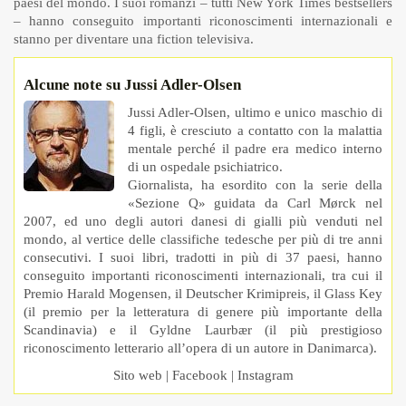
paesi del mondo. I suoi romanzi – tutti New York Times bestsellers
– hanno conseguito importanti riconoscimenti internazionali e
stanno per diventare una fiction televisiva.
Alcune note su Jussi Adler-Olsen
Jussi Adler-Olsen, ultimo e unico maschio di
4 figli, è cresciuto a contatto con la malattia
mentale perché il padre era medico interno
di un ospedale psichiatrico.
Giornalista, ha esordito con la serie della
«Sezione Q» guidata da Carl Mørck nel
2007, ed uno degli autori danesi di gialli più venduti nel
mondo, al vertice delle classifiche tedesche per più di tre anni
consecutivi. I suoi libri, tradotti in più di 37 paesi, hanno
conseguito importanti riconoscimenti internazionali, tra cui il
Premio Harald Mogensen, il Deutscher Krimipreis, il Glass Key
(il premio per la letteratura di genere più importante della
Scandinavia) e il Gyldne Laurbær (il più prestigioso
riconoscimento letterario all’opera di un autore in Danimarca).
Sito web
|
Facebook
|
Instagram