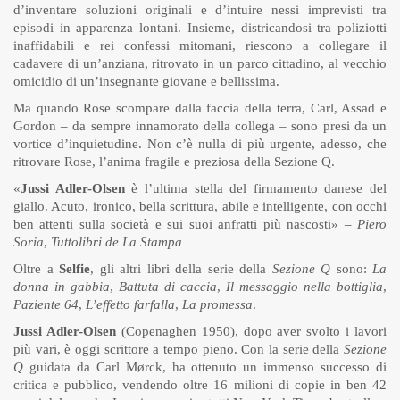
d’inventare soluzioni originali e d’intuire nessi imprevisti tra
episodi in apparenza lontani. Insieme, districandosi tra poliziotti
inaffidabili e rei confessi mitomani, riescono a collegare il
cadavere di un’anziana, ritrovato in un parco cittadino, al vecchio
omicidio di un’insegnante giovane e bellissima.
Ma quando Rose scompare dalla faccia della terra, Carl, Assad e
Gordon – da sempre innamorato della collega – sono presi da un
vortice d’inquietudine. Non c’è nulla di più urgente, adesso, che
ritrovare Rose, l’anima fragile e preziosa della Sezione Q.
«
Jussi Adler-Olsen
è l’ultima stella del firmamento danese del
giallo. Acuto, ironico, bella scrittura, abile e intelligente, con occhi
ben attenti sulla società e sui suoi anfratti più nascosti» –
Piero
Soria
,
Tuttolibri de La Stampa
Oltre a
Selfie
, gli altri libri della serie della
Sezione Q
sono:
La
donna in gabbia
,
Battuta di caccia
,
Il messaggio nella bottiglia
,
Paziente 64
,
L’effetto farfalla
,
La promessa
.
Jussi Adler-Olsen
(Copenaghen 1950), dopo aver svolto i lavori
più vari, è oggi scrittore a tempo pieno. Con la serie della
Sezione
Q
guidata da Carl Mørck, ha ottenuto un immenso successo di
critica e pubblico, vendendo oltre 16 milioni di copie in ben 42