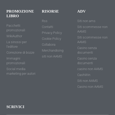
PROMOZIONE
RISORSE
ADV
LIBRO
Rss
Siti non ams
Pacchetti
Contatti
Siti scommesse non
promozionali
AAMS
Privacy Policy
WikiAuthor
Siti scommesse non
Cookie Policy
La sinossi per
AAMS
Collabora
l'editore
Casino senza
Merchandising
Correzione di bozze
documenti
siti non AAMS
Immagini
Casino senza
promozionali
documenti
Social media
casino non AAMS
marketing per autori
CashWin
Siti non AAMS
Casino non AAMS
SCRIVICI