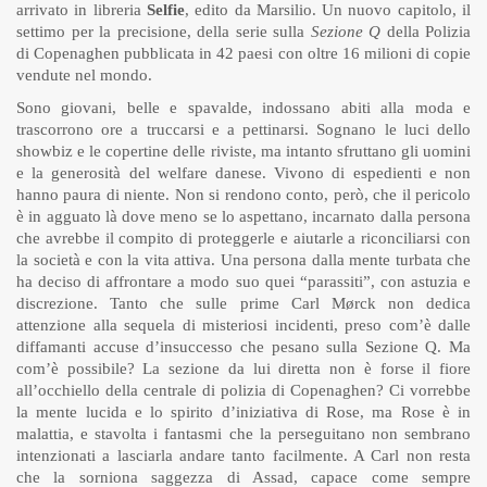
arrivato in libreria
Selfie
, edito da Marsilio. Un nuovo capitolo, il
settimo per la precisione, della serie sulla
Sezione Q
della Polizia
di Copenaghen pubblicata in 42 paesi con oltre 16 milioni di copie
vendute nel mondo.
Sono giovani, belle e spavalde, indossano abiti alla moda e
trascorrono ore a truccarsi e a pettinarsi. Sognano le luci dello
showbiz e le copertine delle riviste, ma intanto sfruttano gli uomini
e la generosità del welfare danese. Vivono di espedienti e non
hanno paura di niente. Non si rendono conto, però, che il pericolo
è in agguato là dove meno se lo aspettano, incarnato dalla persona
che avrebbe il compito di proteggerle e aiutarle a riconciliarsi con
la società e con la vita attiva. Una persona dalla mente turbata che
ha deciso di affrontare a modo suo quei “parassiti”, con astuzia e
discrezione. Tanto che sulle prime Carl Mørck non dedica
attenzione alla sequela di misteriosi incidenti, preso com’è dalle
diffamanti accuse d’insuccesso che pesano sulla Sezione Q. Ma
com’è possibile? La sezione da lui diretta non è forse il fiore
all’occhiello della centrale di polizia di Copenaghen? Ci vorrebbe
la mente lucida e lo spirito d’iniziativa di Rose, ma Rose è in
malattia, e stavolta i fantasmi che la perseguitano non sembrano
intenzionati a lasciarla andare tanto facilmente. A Carl non resta
che la sorniona saggezza di Assad, capace come sempre