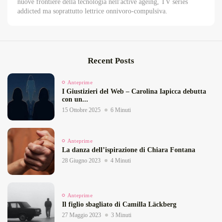
nuove frontiere della tecnologia nell'active ageing, TV series
addicted ma soprattutto lettrice onnivoro-compulsiva.
Recent Posts
Anteprime
I Giustizieri del Web – Carolina Iapicca debutta
con un...
15 Ottobre 2025
6 Minuti
Anteprime
La danza dell’ispirazione di Chiara Fontana
28 Giugno 2023
4 Minuti
Anteprime
Il figlio sbagliato di Camilla Läckberg
27 Maggio 2023
3 Minuti