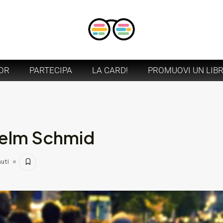
OR
PARTECIPA
LA CARD!
PROMUOVI UN LIB
helm Schmid
nuti