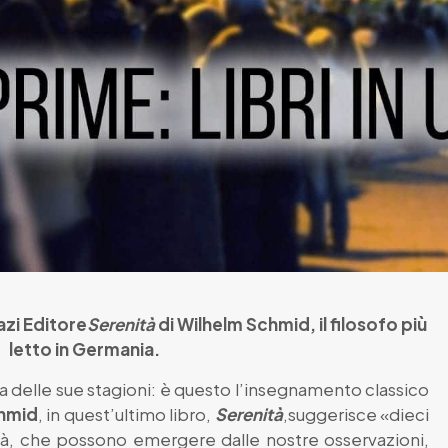
Fazi Editore
Serenità
di Wilhelm Schmid, il filosofo più
letto in Germania.
za delle sue stagioni: è questo l’insegnamento classico
hmid
, in quest’ultimo libro,
Serenità
,suggerisce «dieci
tà, che possono emergere dalle nostre osservazioni,