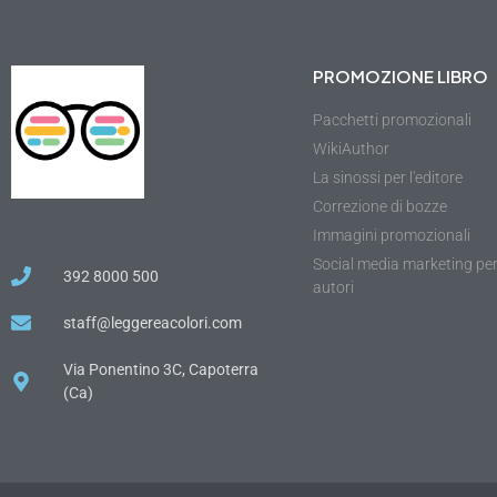
PROMOZIONE LIBRO
Pacchetti promozionali
WikiAuthor
La sinossi per l'editore
Correzione di bozze
Immagini promozionali
Social media marketing pe
392 8000 500
autori
staff@leggereacolori.com
Via Ponentino 3C, Capoterra
(Ca)