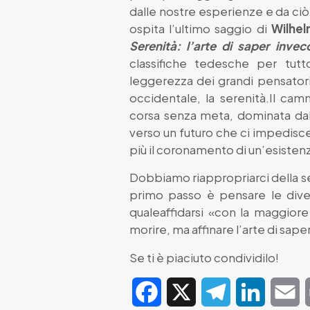
dalle nostre esperienze e da ciò
ospita l’ultimo saggio di
Wilhe
Serenità: l’arte di saper invec
classifiche tedesche per tu
leggerezza dei grandi pensator
occidentale, la serenità.Il ca
corsa senza meta, dominata dall
verso un futuro che ci impedisce 
più il coronamento di un’esisten
Dobbiamo riappropriarci della sere
primo passo è pensare le divers
qualeaffidarsi «con la maggiore
morire, ma affinare l’arte di sape
Se ti è piaciuto condividilo!
Facebook
X
Telegram
LinkedIn
E