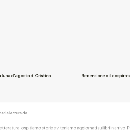
 luna d'agosto di Cristina
Recensione di I cospirat
er la lettura da
letteratura, ospitiamo storie e vi teniamo aggiornati sui libri in arrivo.