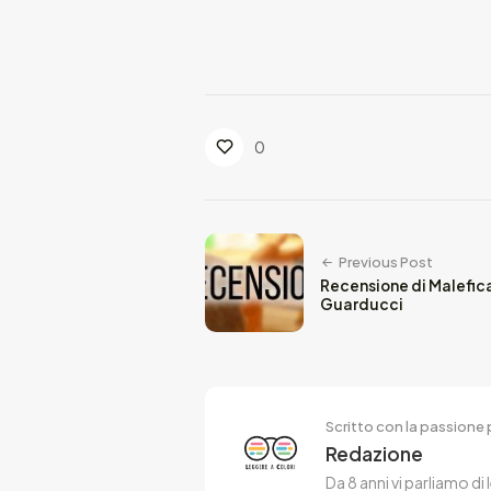
0
Previous Post
Recensione di Malefica
Guarducci
Scritto con la passione p
Redazione
Da 8 anni vi parliamo di 