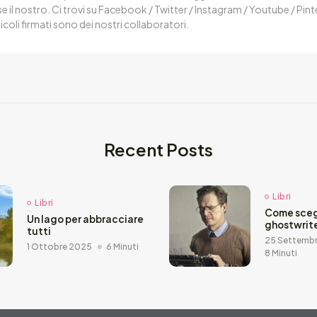
 il nostro. Ci trovi su Facebook / Twitter / Instagram / Youtube / Pin
ticoli firmati sono dei nostri collaboratori.
Recent Posts
Libri
Libri
Come sceg
Un lago per abbracciare
ghostwrit
tutti
25 Settemb
1 Ottobre 2025
6 Minuti
8 Minuti