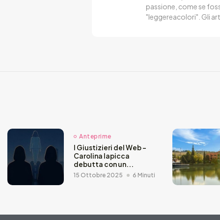
passione, come se fosse
"leggereacolori". Gli ar
Anteprime
I Giustizieri del Web –
Carolina Iapicca
debutta con un...
15 Ottobre 2025
6 Minuti