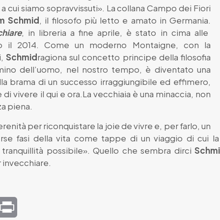
 a cui siamo sopravvissuti». La collana Campo dei Fiori
lm Schmid
, il filosofo più letto e amato in Germania.
chiare
, in libreria a fine aprile, è stato in cima alle
tto il 2014. Come un moderno Montaigne, con la
i,
Schmid
ragiona sul concetto principe della filosofia
mmino dell’uomo, nel nostro tempo, è diventato una
a brama di un successo irraggiungibile ed effimero,
di vivere il qui e ora.La vecchiaia è una minaccia, non
za piena.
nità per riconquistare la joie de vivre e, per farlo, un
e fasi della vita come tappe di un viaggio di cui la v
 tranquillità possibile». Quello che sembra dirci
Schm
r invecchiare.
mail
Print