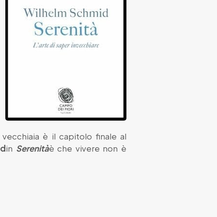
ecchiaia è il capitolo finale al
id
in
Serenità
è che vivere non è