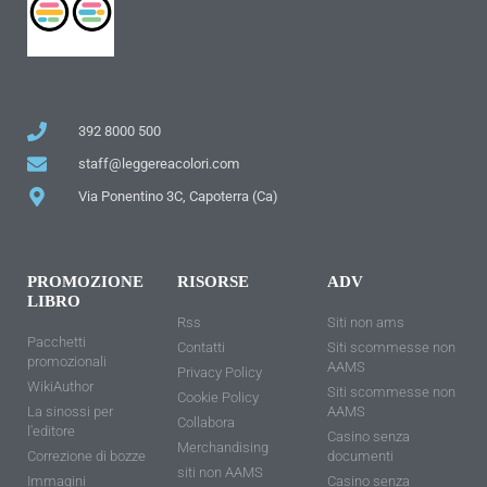
392 8000 500
staff@leggereacolori.com
Via Ponentino 3C, Capoterra (Ca)
PROMOZIONE
RISORSE
ADV
LIBRO
Rss
Siti non ams
Pacchetti
Contatti
Siti scommesse non
promozionali
AAMS
Privacy Policy
WikiAuthor
Siti scommesse non
Cookie Policy
La sinossi per
AAMS
Collabora
l'editore
Casino senza
Merchandising
Correzione di bozze
documenti
siti non AAMS
Immagini
Casino senza