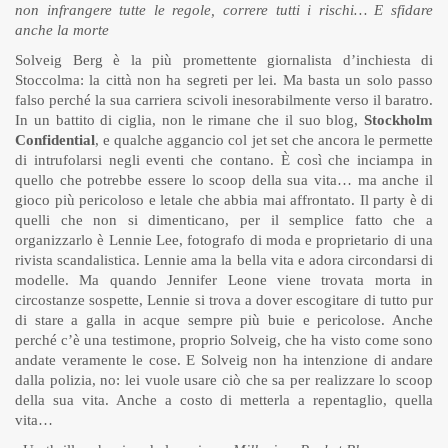
non infrangere tutte le regole, correre tutti i rischi… E sfidare
anche la morte
Solveig Berg è la più promettente giornalista d’inchiesta di
Stoccolma: la città non ha segreti per lei. Ma basta un solo passo
falso perché la sua carriera scivoli inesorabilmente verso il baratro.
In un battito di ciglia, non le rimane che il suo blog,
Stockholm
Confidential
, e qualche aggancio col jet set che ancora le permette
di intrufolarsi negli eventi che contano. È così che inciampa in
quello che potrebbe essere lo scoop della sua vita… ma anche il
gioco più pericoloso e letale che abbia mai affrontato. Il party è di
quelli che non si dimenticano, per il semplice fatto che a
organizzarlo è Lennie Lee, fotografo di moda e proprietario di una
rivista scandalistica. Lennie ama la bella vita e adora circondarsi di
modelle. Ma quando Jennifer Leone viene trovata morta in
circostanze sospette, Lennie si trova a dover escogitare di tutto pur
di stare a galla in acque sempre più buie e pericolose. Anche
perché c’è una testimone, proprio Solveig, che ha visto come sono
andate veramente le cose. E Solveig non ha intenzione di andare
dalla polizia, no: lei vuole usare ciò che sa per realizzare lo scoop
della sua vita. Anche a costo di metterla a repentaglio, quella
vita…