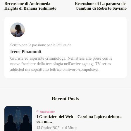
Recensione di Andromeda
Recensione di La paranza dei
Heights di Banana Yoshimoto
bambini di Roberto Saviano
Scritto con la passione per la lettura da
Irene Pinamonti
Giurista ed aspirante criminologa. Nell'attesa alle prese con le
nuove frontiere della tecnologia nell'active ageing, TV series
addicted ma soprattutto lettrice onnivoro-compulsiva.
Recent Posts
Anteprime
I Giustizieri del Web – Carolina Iapicca debutta
con un...
15 Ottobre 2025
6 Minuti