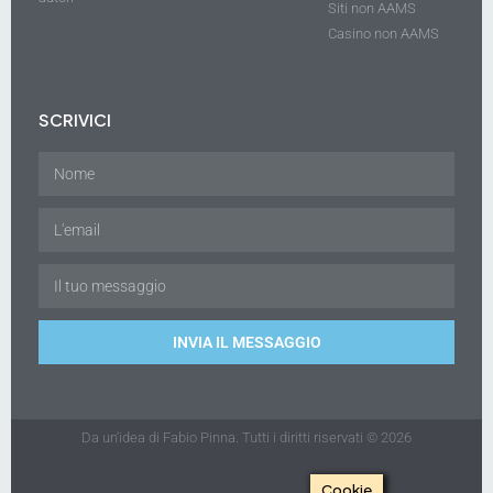
Siti non AAMS
Casino non AAMS
SCRIVICI
INVIA IL MESSAGGIO
Da un'idea di Fabio Pinna. Tutti i diritti riservati © 2026
Cookie