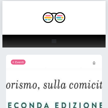
Eventi