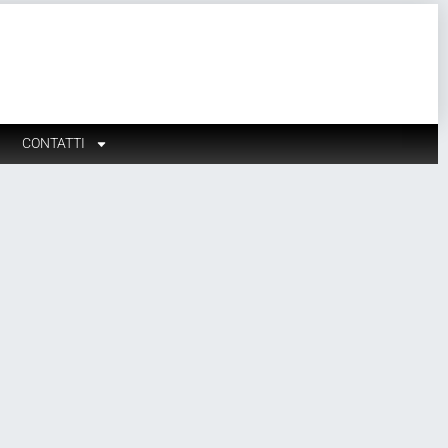
CONTATTI