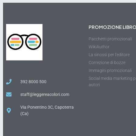
PROMOZIONE LIBR
Pacchetti promozionali
WikiAuthor
La sinossi per l'editore
Correzione di bozze
Immagini promozionali
Social media marketing p
392 8000 500
autori
staff@leggereacolori.com
Via Ponentino 3C, Capoterra
(Ca)