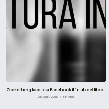
Zuckerberg lancia su Facebook il “club del libro”
26 Aprile 2015
5 Minuti