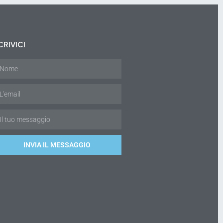
CRIVICI
INVIA IL MESSAGGIO