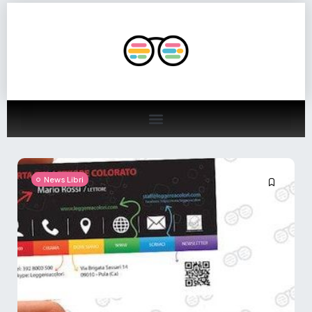
News Libri