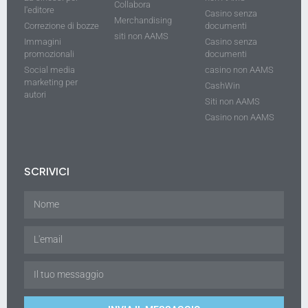
Collabora
l'editore
Casino senza
Merchandising
Correzione di bozze
documenti
siti non AAMS
Immagini
Casino senza
promozionali
documenti
Social media
casino non AAMS
marketing per
CashWin
autori
Siti non AAMS
Casino non AAMS
SCRIVICI