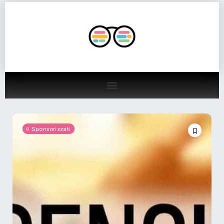
Sponsorizzati