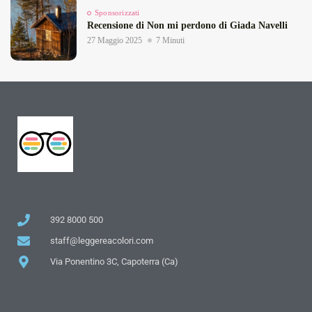
Sponsorizzati
Recensione di Non mi perdono di Giada Navelli
27 Maggio 2025
7 Minuti
392 8000 500
staff@leggereacolori.com
Via Ponentino 3C, Capoterra (Ca)