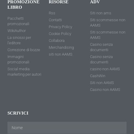
PROMOZIONE
RISORSE
ADV
LIBRO
Rss
Siti non ams
Pacchetti
Contatti
Siti scommesse non
promozionali
AAMS
Privacy Policy
WikiAuthor
Siti scommesse non
Cookie Policy
La sinossi per
AAMS
Collabora
l'editore
Casino senza
Merchandising
Correzione di bozze
documenti
siti non AAMS
Immagini
Casino senza
promozionali
documenti
Social media
casino non AAMS
marketing per autori
CashWin
Siti non AAMS
Casino non AAMS
SCRIVICI