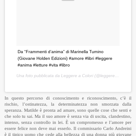
Da “Frammenti d’anima” di Marinella Tumino
(Giovane Holden Edizioni) #amore #libri #leggere
#anima #letture #vita #libro
Una foto pubblicata da Leggere a Colori (@leggereacolori) in data:
In questo percorso di conoscimento e riconoscimento, c’è il
rischio, l’ostinatezza, la determinatezza non smorzata dalla
speranza. Matilde è pronta ad amare, sono quelle cose che senti e
che solo tu sai. Ma il suo amore è senza via di uscita, clandestino,
intenso, senza controllo in lei. È un compromesso e l’amore per
essere felice non deve mai esserlo. Il commissario Carlo Andreini
è il tipico uomo che cede alla bellezza di una donna più giovane