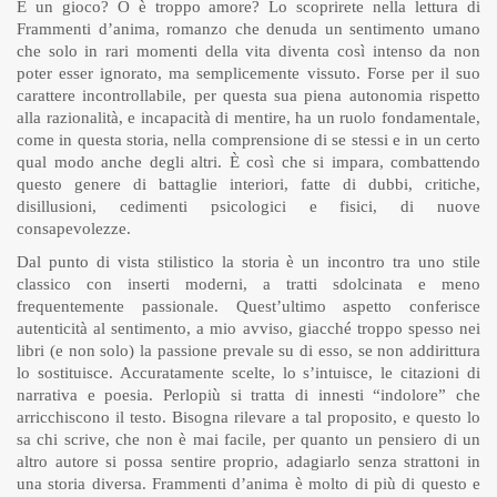
È un gioco? O è troppo amore? Lo scoprirete nella lettura di
Frammenti d’anima, romanzo che denuda un sentimento umano
che solo in rari momenti della vita diventa così intenso da non
poter esser ignorato, ma semplicemente vissuto. Forse per il suo
carattere incontrollabile, per questa sua piena autonomia rispetto
alla razionalità, e incapacità di mentire, ha un ruolo fondamentale,
come in questa storia, nella comprensione di se stessi e in un certo
qual modo anche degli altri. È così che si impara, combattendo
questo genere di battaglie interiori, fatte di dubbi, critiche,
disillusioni, cedimenti psicologici e fisici, di nuove
consapevolezze.
Dal punto di vista stilistico la storia è un incontro tra uno stile
classico con inserti moderni, a tratti sdolcinata e meno
frequentemente passionale. Quest’ultimo aspetto conferisce
autenticità al sentimento, a mio avviso, giacché troppo spesso nei
libri (e non solo) la passione prevale su di esso, se non addirittura
lo sostituisce. Accuratamente scelte, lo s’intuisce, le citazioni di
narrativa e poesia. Perlopiù si tratta di innesti “indolore” che
arricchiscono il testo. Bisogna rilevare a tal proposito, e questo lo
sa chi scrive, che non è mai facile, per quanto un pensiero di un
altro autore si possa sentire proprio, adagiarlo senza strattoni in
una storia diversa. Frammenti d’anima è molto di più di questo e