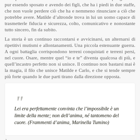
pur essendo sposato e avendo dei figli, che ha i piedi in due staffe,
che non vuole perdere ciò che ha e nemmeno rinunciare a ciò che
potrebbe avere. Matilde d’altronde trova in lui un uomo capace di
trasmetterle fiducia e sicurezza, colto, comunicativo e nonostante
tutto sincero, fin da subito.
La storia è un continuo raccontarsi e avvicinarsi, un alternarsi di
ripetitivi mutismi e allontanamenti. Una piccola estenuante guerra.
A ogni battaglia corrispondono terreni conquistati e terreni persi,
nel cuore. Osare, mentre quel “io e te” diventa qualcosa di più, e
quell’incastro perfetto non si unisce. Il continuo non bastarsi mai è
la magia, il filo che unisce Matilde e Carlo, e che si tende sempre
più forte quando le due parti tirano dalla direzione opposta.
Lei era perfettamente convinta che l’impossibile è un
limite della mente; non dell’anima, né tantomeno del
cuore. (Frammenti d’anima, Marinella Tumino)