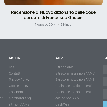
Recensione di Nuovo dizionario delle cose
perdute di Francesco Guccini
7 Agosto 2014
5 Minuti
O
RISORSE
ADV
S
Rss
Siti non ams
Contatti
Siti scommesse non AAMS
Privacy Policy
Siti scommesse non AAMS
Cookie Policy
Casino senza documenti
Collabora
Casino senza documenti
er
Merchandising
casino non AAMS
siti non AAMS
CashWin