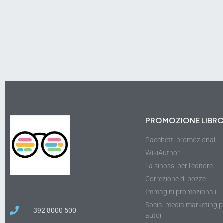
PROMOZIONE LIBR
Pacchetti promozionali
WikiAuthor
La sinossi per l'editore
Correzione di bozze
Immagini promozionali
Social media marketing p
392 8000 500
autori