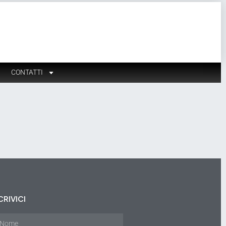
CONTATTI
CRIVICI