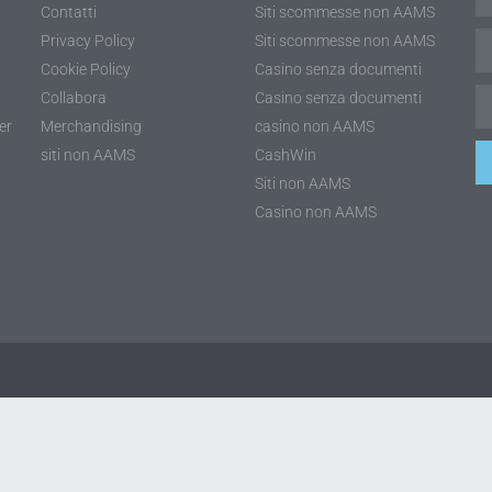
Contatti
Siti scommesse non AAMS
Privacy Policy
Siti scommesse non AAMS
Cookie Policy
Casino senza documenti
Collabora
Casino senza documenti
er
Merchandising
casino non AAMS
siti non AAMS
CashWin
Siti non AAMS
Casino non AAMS