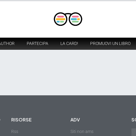
AUTHOR
PARTECIPA
LA CARD!
PROMUOVI UN LIBRO
O
RISORSE
ADV
S
Rss
Siti non ams