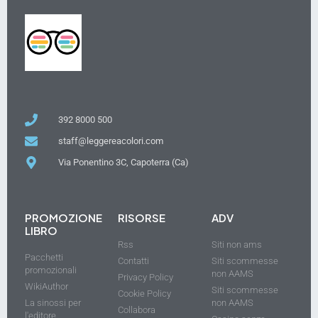
392 8000 500
staff@leggereacolori.com
Via Ponentino 3C, Capoterra (Ca)
PROMOZIONE
RISORSE
ADV
LIBRO
Rss
Siti non ams
Pacchetti
Contatti
Siti scommesse
promozionali
non AAMS
Privacy Policy
WikiAuthor
Siti scommesse
Cookie Policy
La sinossi per
non AAMS
Collabora
l'editore