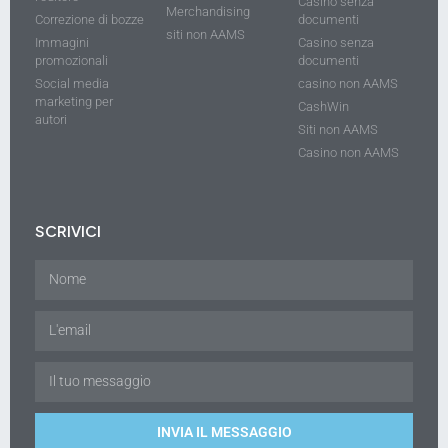
Casino senza
Merchandising
Correzione di bozze
documenti
siti non AAMS
Immagini
Casino senza
promozionali
documenti
Social media
casino non AAMS
marketing per
CashWin
autori
Siti non AAMS
Casino non AAMS
SCRIVICI
INVIA IL MESSAGGIO