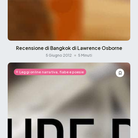
Recensione di Bangkok di Lawrence Osborne
5 Giugno 2012
5 Minuti
Leggi online narrativa, fiabe e poesie