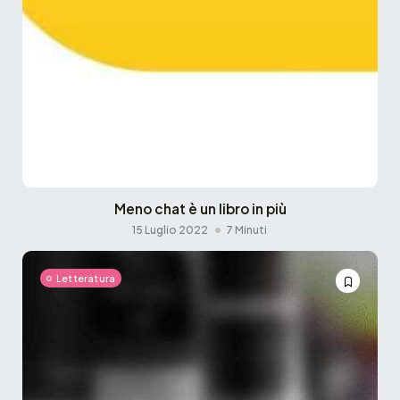
Meno chat è un libro in più
15 Luglio 2022
7 Minuti
Letteratura