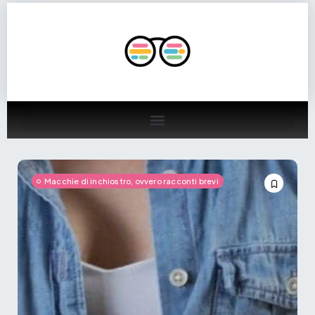
Macchie di inchiostro, ovvero racconti brevi