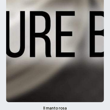
Il manto rosa