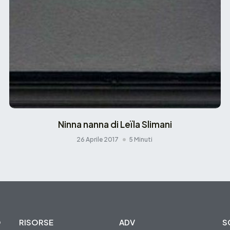
Ninna nanna di Leïla Slimani
26 Aprile 2017
5 Minuti
O
RISORSE
ADV
S