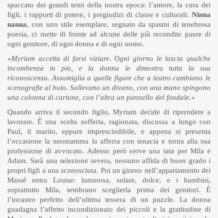
spaccato dei grandi temi della nostra epoca: l’amore, la cura dei
figli, i rapporti di potere, i pregiudizi di classe e culturali.
Ninna
nanna
, con uno stile esemplare, segnato da spasmi di tenebrosa
poesia, ci mette di fronte ad alcune delle più recondite paure di
ogni genitore, di ogni donna e di ogni uomo.
«
Myriam accetta di farsi viziare. Ogni giorno le lascia qualche
incombenza in più, e la donna le dimostra tutta la sua
riconoscenza. Assomiglia a quelle figure che a teatro cambiano le
scenografie al buio. Sollevano un divano, con una mano spingono
una colonna di cartone, con l’altra un pannello del fondale.
»
Quando arriva il secondo figlio, Myriam decide di riprendere a
lavorare. È una scelta sofferta, ragionata, discussa a lungo con
Paul, il marito, eppure imprescindibile, e appena si presenta
l’occasione la neomamma la afferra con tenacia e torna alla sua
professione di avvocato. Adesso però serve una tata per Mila e
Adam. Sarà una selezione severa, nessuno affida di buon grado i
propri figli a una sconosciuta. Poi un giorno nell’appartamento dei
Massé entra Louise: luminosa, solare, dolce, e i bambini,
soprattutto Mila, sembrano sceglierla prima dei genitori. È
l’incastro perfetto dell’ultima tessera di un puzzle. La donna
guadagna l’affetto incondizionato dei piccoli e la gratitudine di