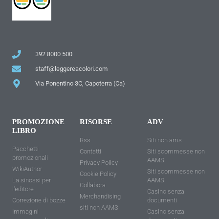
392 8000 500
staff@leggereacolori.com
Via Ponentino 3C, Capoterra (Ca)
PROMOZIONE
RISORSE
ADV
LIBRO
Rss
Siti non ams
Pacchetti
Contatti
Siti scommesse non
promozionali
AAMS
Privacy Policy
WikiAuthor
Siti scommesse non
Cookie Policy
La sinossi per
AAMS
Collabora
l'editore
Casino senza
Merchandising
Correzione di bozze
documenti
siti non AAMS
Immagini
Casino senza