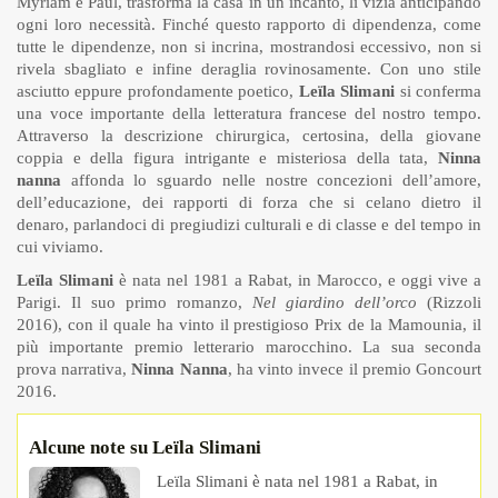
Myriam e Paul, trasforma la casa in un incanto, li vizia anticipando
ogni loro necessità. Finché questo rapporto di dipendenza, come
tutte le dipendenze, non si incrina, mostrandosi eccessivo, non si
rivela sbagliato e infine deraglia rovinosamente. Con uno stile
asciutto eppure profondamente poetico,
Leïla Slimani
si conferma
una voce importante della letteratura francese del nostro tempo.
Attraverso la descrizione chirurgica, certosina, della giovane
coppia e della figura intrigante e misteriosa della tata,
Ninna
nanna
affonda lo sguardo nelle nostre concezioni dell’amore,
dell’educazione, dei rapporti di forza che si celano dietro il
denaro, parlandoci di pregiudizi culturali e di classe e del tempo in
cui viviamo.
Leïla Slimani
è nata nel 1981 a Rabat, in Marocco, e oggi vive a
Parigi. Il suo primo romanzo,
Nel giardino dell’orco
(Rizzoli
2016), con il quale ha vinto il prestigioso Prix de la Mamounia, il
più importante premio letterario marocchino. La sua seconda
prova narrativa,
Ninna Nanna
, ha vinto invece il premio Goncourt
2016.
Alcune note su Leïla Slimani
Leïla Slimani è nata nel 1981 a Rabat, in