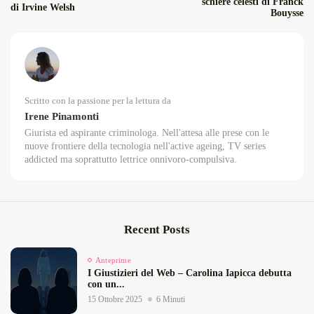
schiere celesti di Franck
di Irvine Welsh
Bouysse
Scritto con la passione per la lettura da
Irene Pinamonti
Giurista ed aspirante criminologa. Nell'attesa alle prese con le
nuove frontiere della tecnologia nell'active ageing, TV series
addicted ma soprattutto lettrice onnivoro-compulsiva.
Recent Posts
Anteprime
I Giustizieri del Web – Carolina Iapicca debutta
con un...
15 Ottobre 2025
6 Minuti