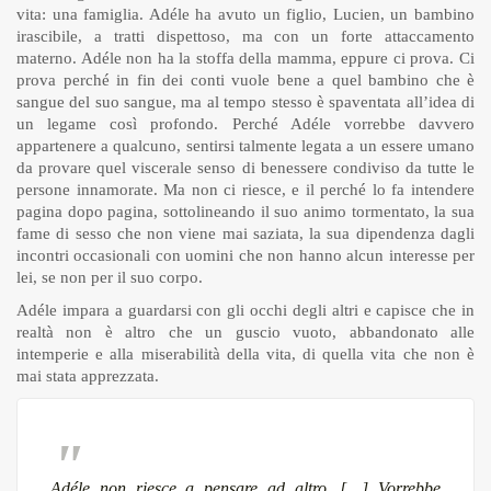
vita: una famiglia. Adéle ha avuto un figlio, Lucien, un bambino
irascibile, a tratti dispettoso, ma con un forte attaccamento
materno. Adéle non ha la stoffa della mamma, eppure ci prova. Ci
prova perché in fin dei conti vuole bene a quel bambino che è
sangue del suo sangue, ma al tempo stesso è spaventata all’idea di
un legame così profondo. Perché Adéle vorrebbe davvero
appartenere a qualcuno, sentirsi talmente legata a un essere umano
da provare quel viscerale senso di benessere condiviso da tutte le
persone innamorate. Ma non ci riesce, e il perché lo fa intendere
pagina dopo pagina, sottolineando il suo animo tormentato, la sua
fame di sesso che non viene mai saziata, la sua dipendenza dagli
incontri occasionali con uomini che non hanno alcun interesse per
lei, se non per il suo corpo.
Adéle impara a guardarsi con gli occhi degli altri e capisce che in
realtà non è altro che un guscio vuoto, abbandonato alle
intemperie e alla miserabilità della vita, di quella vita che non è
mai stata apprezzata.
Adéle non riesce a pensare ad altro. […] Vorrebbe