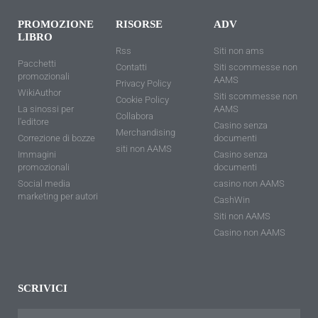
PROMOZIONE
RISORSE
ADV
LIBRO
Rss
Siti non ams
Pacchetti
Contatti
Siti scommesse non
promozionali
AAMS
Privacy Policy
WikiAuthor
Siti scommesse non
Cookie Policy
La sinossi per
AAMS
Collabora
l'editore
Casino senza
Merchandising
Correzione di bozze
documenti
siti non AAMS
Immagini
Casino senza
promozionali
documenti
Social media
casino non AAMS
marketing per autori
CashWin
Siti non AAMS
Casino non AAMS
SCRIVICI