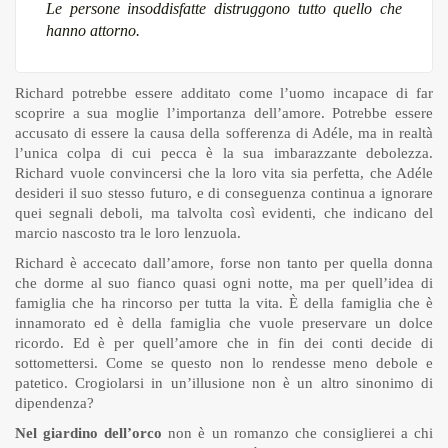
Le persone insoddisfatte distruggono tutto quello che
hanno attorno.
Richard potrebbe essere additato come l’uomo incapace di far
scoprire a sua moglie l’importanza dell’amore. Potrebbe essere
accusato di essere la causa della sofferenza di Adéle, ma in realtà
l’unica colpa di cui pecca è la sua imbarazzante debolezza.
Richard vuole convincersi che la loro vita sia perfetta, che Adéle
desideri il suo stesso futuro, e di conseguenza continua a ignorare
quei segnali deboli, ma talvolta così evidenti, che indicano del
marcio nascosto tra le loro lenzuola.
Richard è accecato dall’amore, forse non tanto per quella donna
che dorme al suo fianco quasi ogni notte, ma per quell’idea di
famiglia che ha rincorso per tutta la vita. È della famiglia che è
innamorato ed è della famiglia che vuole preservare un dolce
ricordo. Ed è per quell’amore che in fin dei conti decide di
sottomettersi. Come se questo non lo rendesse meno debole e
patetico. Crogiolarsi in un’illusione non è un altro sinonimo di
dipendenza?
Nel giardino dell’orco
non è un romanzo che consiglierei a chi