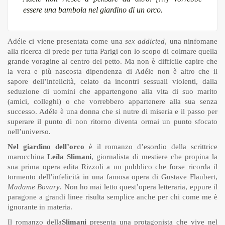
essere una bambola nel giardino di un orco.
Adéle ci viene presentata come una
sex addicted
, una ninfomane
alla ricerca di prede per tutta Parigi con lo scopo di colmare quella
grande voragine al centro del petto. Ma non è difficile capire che
la vera e più nascosta dipendenza di Adéle non è altro che il
sapore dell’infelicità, celato da incontri sessuali violenti, dalla
seduzione di uomini che appartengono alla vita di suo marito
(amici, colleghi) o che vorrebbero appartenere alla sua senza
successo. Adéle è una donna che si nutre di miseria e il passo per
superare il punto di non ritorno diventa ormai un punto sfocato
nell’universo.
Nel giardino dell’orco
è il romanzo d’esordio della scrittrice
marocchina
Leïla Slimani
, giornalista di mestiere che propina la
sua prima opera edita Rizzoli a un pubblico che forse ricorda il
tormento dell’infelicità in una famosa opera di Gustave Flaubert,
Madame Bovary
. Non ho mai letto quest’opera letteraria, eppure il
paragone a grandi linee risulta semplice anche per chi come me è
ignorante in materia.
Il romanzo della
Slimani
presenta una protagonista che vive nel