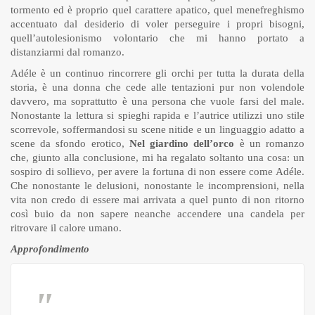
tormento ed è proprio quel carattere apatico, quel menefreghismo
accentuato dal desiderio di voler perseguire i propri bisogni,
quell’autolesionismo volontario che mi hanno portato a
distanziarmi dal romanzo.
Adéle è un continuo rincorrere gli orchi per tutta la durata della
storia, è una donna che cede alle tentazioni pur non volendole
davvero, ma soprattutto è una persona che vuole farsi del male.
Nonostante la lettura si spieghi rapida e l’autrice utilizzi uno stile
scorrevole, soffermandosi su scene nitide e un linguaggio adatto a
scene da sfondo erotico,
Nel giardino dell’orco
è un romanzo
che, giunto alla conclusione, mi ha regalato soltanto una cosa: un
sospiro di sollievo, per avere la fortuna di non essere come Adéle.
Che nonostante le delusioni, nonostante le incomprensioni, nella
vita non credo di essere mai arrivata a quel punto di non ritorno
così buio da non sapere neanche accendere una candela per
ritrovare il calore umano.
Approfondimento