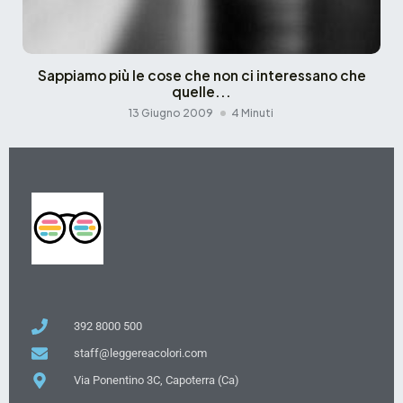
Sappiamo più le cose che non ci interessano che
quelle...
13 Giugno 2009
4 Minuti
392 8000 500
staff@leggereacolori.com
Via Ponentino 3C, Capoterra (Ca)