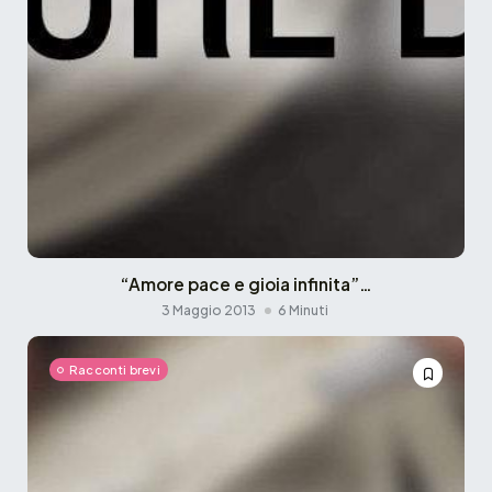
“Amore pace e gioia infinita”…
3 Maggio 2013
6 Minuti
Racconti brevi