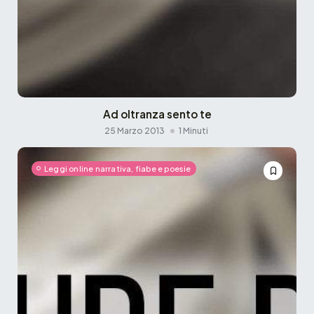
Ad oltranza sento te
25 Marzo 2013
1 Minuti
Leggi online narrativa, fiabe e poesie