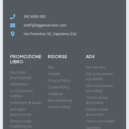
392 8000 500
staff@leggereacolori.com
Via Ponentino 3C, Capoterra (Ca)
PROMOZIONE
RISORSE
ADV
LIBRO
Rss
Siti non ams
Pacchetti
Contatti
Siti scommesse
promozionali
non AAMS
Privacy Policy
WikiAuthor
Siti scommesse
Cookie Policy
La sinossi per
non AAMS
Collabora
l'editore
Casino senza
Merchandising
Correzione di bozze
documenti
siti non AAMS
Immagini
Casino senza
promozionali
documenti
Social media
casino non AAMS
marketing per
CashWin