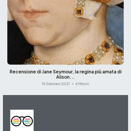
Recensione di Jane Seymour, la regina più amata di
Alison...
15 Gennaio 2021
6 Minuti