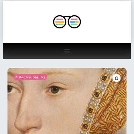
Recensioni libri