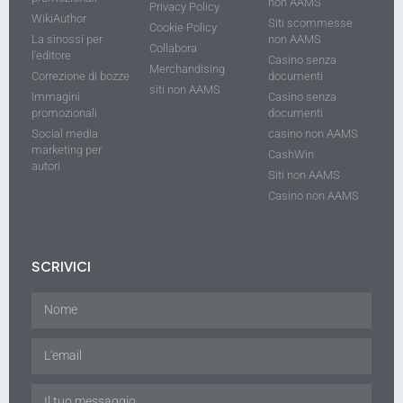
non AAMS
Privacy Policy
WikiAuthor
Siti scommesse
Cookie Policy
La sinossi per
non AAMS
Collabora
l'editore
Casino senza
Merchandising
Correzione di bozze
documenti
siti non AAMS
Immagini
Casino senza
promozionali
documenti
Social media
casino non AAMS
marketing per
CashWin
autori
Siti non AAMS
Casino non AAMS
SCRIVICI