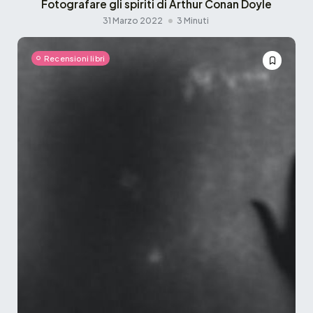
Fotografare gli spiriti di Arthur Conan Doyle
31 Marzo 2022
3 Minuti
Recensioni libri