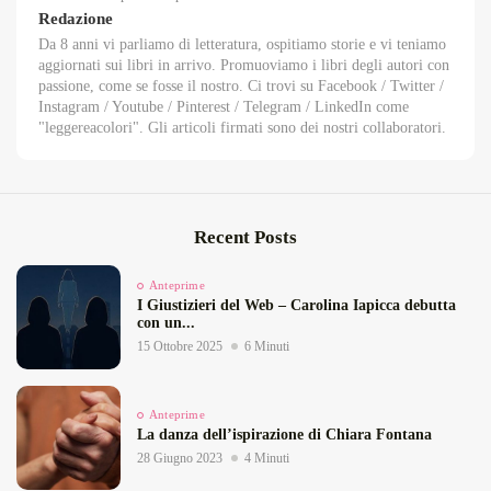
Redazione
Da 8 anni vi parliamo di letteratura, ospitiamo storie e vi teniamo
aggiornati sui libri in arrivo. Promuoviamo i libri degli autori con
passione, come se fosse il nostro. Ci trovi su Facebook / Twitter /
Instagram / Youtube / Pinterest / Telegram / LinkedIn come
"leggereacolori". Gli articoli firmati sono dei nostri collaboratori.
Recent Posts
Anteprime
I Giustizieri del Web – Carolina Iapicca debutta
con un...
15 Ottobre 2025
6 Minuti
Anteprime
La danza dell’ispirazione di Chiara Fontana
28 Giugno 2023
4 Minuti