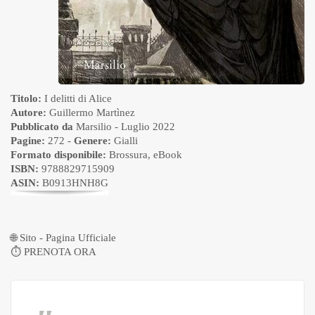
Titolo:
I delitti di Alice
Autore:
Guillermo Martìnez
Pubblicato da
Marsilio
- Luglio 2022
Pagine:
272 -
Genere:
Gialli
Formato disponibile:
Brossura
,
eBook
ISBN:
9788829715909
ASIN:
B0913HNH8G
🌐
Sito - Pagina Ufficiale
⏱
PRENOTA ORA