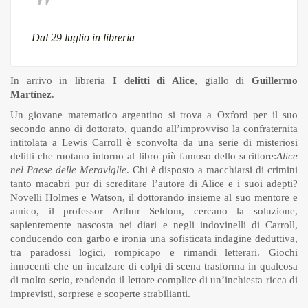
Dal 29 luglio in libreria
In arrivo in libreria
I delitti di Alice
, giallo di
Guillermo
Martìnez
.
Un giovane matematico argentino si trova a Oxford per il suo
secondo anno di dottorato, quando all’improvviso la confraternita
intitolata a Lewis Carroll è sconvolta da una serie di misteriosi
delitti che ruotano intorno al libro più famoso dello scrittore:
Alice
nel Paese delle Meraviglie
. Chi è disposto a macchiarsi di crimini
tanto macabri pur di screditare l’autore di Alice e i suoi adepti?
Novelli Holmes e Watson, il dottorando insieme al suo mentore e
amico, il professor Arthur Seldom, cercano la soluzione,
sapientemente nascosta nei diari e negli indovinelli di Carroll,
conducendo con garbo e ironia una sofisticata indagine deduttiva,
tra paradossi logici, rompicapo e rimandi letterari. Giochi
innocenti che un incalzare di colpi di scena trasforma in qualcosa
di molto serio, rendendo il lettore complice di un’inchiesta ricca di
imprevisti, sorprese e scoperte strabilianti.