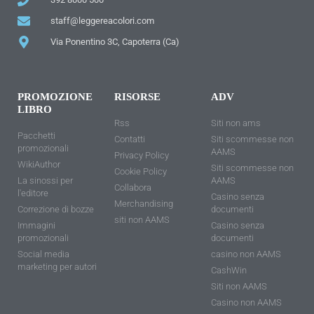
staff@leggereacolori.com
Via Ponentino 3C, Capoterra (Ca)
PROMOZIONE
RISORSE
ADV
LIBRO
Rss
Siti non ams
Pacchetti
Contatti
Siti scommesse non
promozionali
AAMS
Privacy Policy
WikiAuthor
Siti scommesse non
Cookie Policy
La sinossi per
AAMS
Collabora
l'editore
Casino senza
Merchandising
Correzione di bozze
documenti
siti non AAMS
Immagini
Casino senza
promozionali
documenti
Social media
casino non AAMS
marketing per autori
CashWin
Siti non AAMS
Casino non AAMS