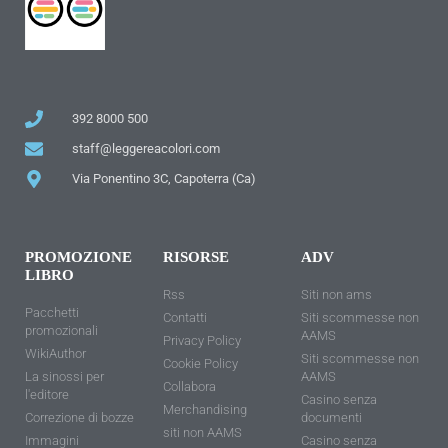
392 8000 500
staff@leggereacolori.com
Via Ponentino 3C, Capoterra (Ca)
PROMOZIONE
RISORSE
ADV
LIBRO
Rss
Siti non ams
Pacchetti
Contatti
Siti scommesse non
promozionali
AAMS
Privacy Policy
WikiAuthor
Siti scommesse non
Cookie Policy
La sinossi per
AAMS
Collabora
l'editore
Casino senza
Merchandising
Correzione di bozze
documenti
siti non AAMS
Immagini
Casino senza