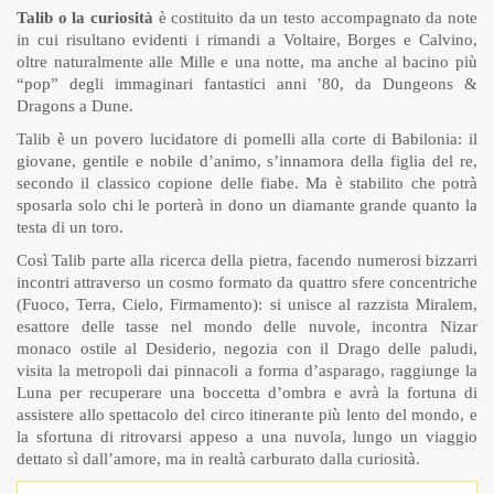
Talib o la curiosità
è costituito da un testo accompagnato da note
in cui risultano evidenti i rimandi a Voltaire, Borges e Calvino,
oltre naturalmente alle Mille e una notte, ma anche al bacino più
“pop” degli immaginari fantastici anni ’80, da Dungeons &
Dragons a Dune.
Talib è un povero lucidatore di pomelli alla corte di Babilonia: il
giovane, gentile e nobile d’animo, s’innamora della figlia del re,
secondo il classico copione delle fiabe. Ma è stabilito che potrà
sposarla solo chi le porterà in dono un diamante grande quanto la
testa di un toro.
Così Talib parte alla ricerca della pietra, facendo numerosi bizzarri
incontri attraverso un cosmo formato da quattro sfere concentriche
(Fuoco, Terra, Cielo, Firmamento): si unisce al razzista Miralem,
esattore delle tasse nel mondo delle nuvole, incontra Nizar
monaco ostile al Desiderio, negozia con il Drago delle paludi,
visita la metropoli dai pinnacoli a forma d’asparago, raggiunge la
Luna per recuperare una boccetta d’ombra e avrà la fortuna di
assistere allo spettacolo del circo itinerante più lento del mondo, e
la sfortuna di ritrovarsi appeso a una nuvola, lungo un viaggio
dettato sì dall’amore, ma in realtà carburato dalla curiosità.