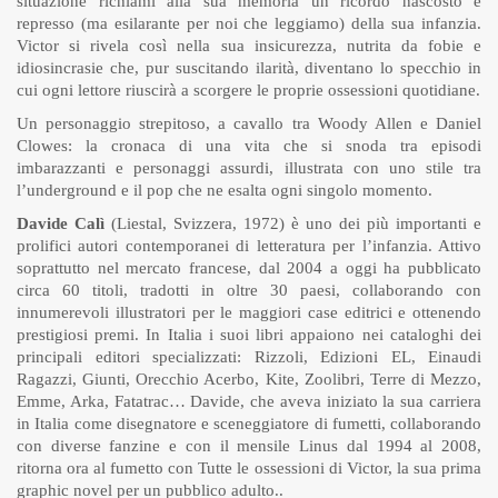
situazione richiami alla sua memoria un ricordo nascosto e
represso (ma esilarante per noi che leggiamo) della sua infanzia.
Victor si rivela così nella sua insicurezza, nutrita da fobie e
idiosincrasie che, pur suscitando ilarità, diventano lo specchio in
cui ogni lettore riuscirà a scorgere le proprie ossessioni quotidiane.
Un personaggio strepitoso, a cavallo tra Woody Allen e Daniel
Clowes: la cronaca di una vita che si snoda tra episodi
imbarazzanti e personaggi assurdi, illustrata con uno stile tra
l’underground e il pop che ne esalta ogni singolo momento.
Davide Calì
(Liestal, Svizzera, 1972) è uno dei più importanti e
prolifici autori contemporanei di letteratura per l’infanzia. Attivo
soprattutto nel mercato francese, dal 2004 a oggi ha pubblicato
circa 60 titoli, tradotti in oltre 30 paesi, collaborando con
innumerevoli illustratori per le maggiori case editrici e ottenendo
prestigiosi premi. In Italia i suoi libri appaiono nei cataloghi dei
principali editori specializzati: Rizzoli, Edizioni EL, Einaudi
Ragazzi, Giunti, Orecchio Acerbo, Kite, Zoolibri, Terre di Mezzo,
Emme, Arka, Fatatrac… Davide, che aveva iniziato la sua carriera
in Italia come disegnatore e sceneggiatore di fumetti, collaborando
con diverse fanzine e con il mensile Linus dal 1994 al 2008,
ritorna ora al fumetto con Tutte le ossessioni di Victor, la sua prima
graphic novel per un pubblico adulto..