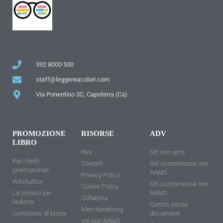
392 8000 500
staff@leggereacolori.com
Via Ponentino 3C, Capoterra (Ca)
PROMOZIONE
RISORSE
ADV
LIBRO
Rss
Siti non ams
Pacchetti
Contatti
Siti scommesse non
promozionali
AAMS
Privacy Policy
WikiAuthor
Siti scommesse non
Cookie Policy
La sinossi per
AAMS
Collabora
l'editore
Casino senza
Merchandising
Correzione di bozze
documenti
siti non AAMS