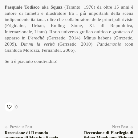
Pasquale Todisco
aka
Squaz
(Taranto, 1970) da oltre 15 anni è
autore di fumetti e illustratore fra i più importanti della scena
indipendente italiana, oltre che collaboratore delle principali riviste
(Frigidaire, Urban, Rolling Stone, XL di Repubblica,
Internazionale, Linus). Il suo universo grafico onirico e grottesco è
apparso in
L’eredità
(Grrrzetic, 2014), Minus habens (Grrrzetic,
2009),
Dimmi la verità
(Grrrzetic, 2010),
Pandemonio
(con
Gianluca Morozzi, Fernandel, 2006).
Se ti è piaciuto condividilo!
0
Previous Post
Next Post
Recensione di Il mondo
Recensione di Florilegio di
sommerso di Martina Savoia
Selma Meerbaum-Eisinger