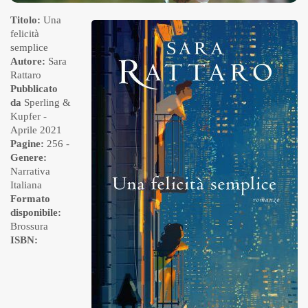
Titolo:
Una
felicità
semplice
Autore:
Sara
Rattaro
Pubblicato
da
Sperling &
Kupfer
-
Aprile 2021
Pagine:
256 -
Genere:
Narrativa
Italiana
Formato
disponibile:
Brossura
ISBN: