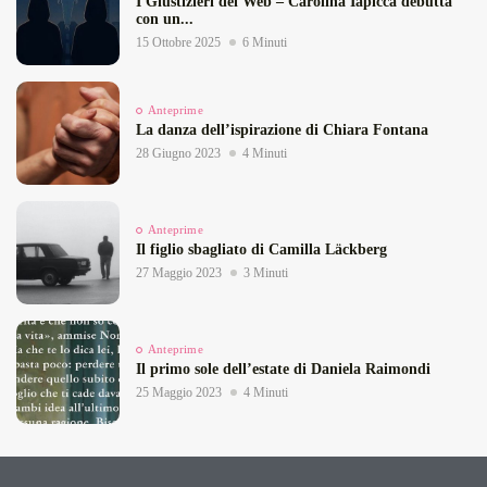
I Giustizieri del Web – Carolina Iapicca debutta
con un...
15 Ottobre 2025
6 Minuti
Anteprime
La danza dell’ispirazione di Chiara Fontana
28 Giugno 2023
4 Minuti
Anteprime
Il figlio sbagliato di Camilla Läckberg
27 Maggio 2023
3 Minuti
Anteprime
Il primo sole dell’estate di Daniela Raimondi
25 Maggio 2023
4 Minuti