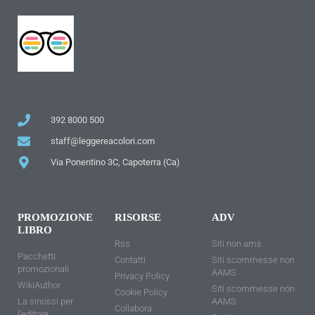
392 8000 500
staff@leggereacolori.com
Via Ponentino 3C, Capoterra (Ca)
PROMOZIONE
RISORSE
ADV
LIBRO
Rss
Siti non ams
Pacchetti
Contatti
Siti scommesse non
promozionali
AAMS
Privacy Policy
WikiAuthor
Siti scommesse non
Cookie Policy
La sinossi per
AAMS
Collabora
l'editore