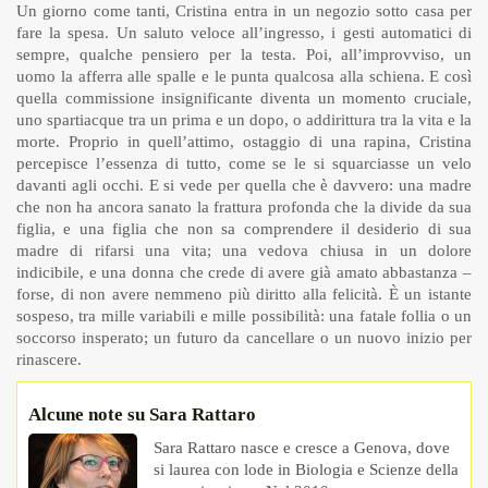
Un giorno come tanti, Cristina entra in un negozio sotto casa per
fare la spesa. Un saluto veloce all’ingresso, i gesti automatici di
sempre, qualche pensiero per la testa. Poi, all’improvviso, un
uomo la afferra alle spalle e le punta qualcosa alla schiena. E così
quella commissione insignificante diventa un momento cruciale,
uno spartiacque tra un prima e un dopo, o addirittura tra la vita e la
morte. Proprio in quell’attimo, ostaggio di una rapina, Cristina
percepisce l’essenza di tutto, come se le si squarciasse un velo
davanti agli occhi. E si vede per quella che è davvero: una madre
che non ha ancora sanato la frattura profonda che la divide da sua
figlia, e una figlia che non sa comprendere il desiderio di sua
madre di rifarsi una vita; una vedova chiusa in un dolore
indicibile, e una donna che crede di avere già amato abbastanza –
forse, di non avere nemmeno più diritto alla felicità. È un istante
sospeso, tra mille variabili e mille possibilità: una fatale follia o un
soccorso insperato; un futuro da cancellare o un nuovo inizio per
rinascere.
Alcune note su Sara Rattaro
Sara Rattaro nasce e cresce a Genova, dove
si laurea con lode in Biologia e Scienze della