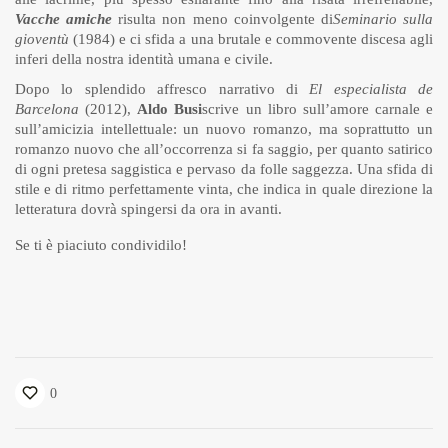
Vacche amiche
risulta non meno coinvolgente di
Seminario sulla
gioventù
(1984) e ci sfida a una brutale e commovente discesa agli
inferi della nostra identità umana e civile.
Dopo lo splendido affresco narrativo di
El especialista de
Barcelona
(2012),
Aldo Busi
scrive un libro sull’amore carnale e
sull’amicizia intellettuale: un nuovo romanzo, ma soprattutto un
romanzo nuovo che all’occorrenza si fa saggio, per quanto satirico
di ogni pretesa saggistica e pervaso da folle saggezza. Una sfida di
stile e di ritmo perfettamente vinta, che indica in quale direzione la
letteratura dovrà spingersi da ora in avanti.
Se ti è piaciuto condividilo!
0