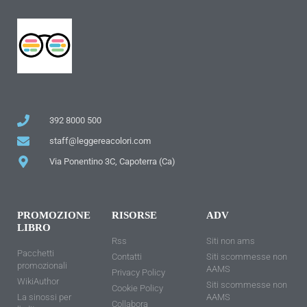
392 8000 500
staff@leggereacolori.com
Via Ponentino 3C, Capoterra (Ca)
PROMOZIONE
RISORSE
ADV
LIBRO
Rss
Siti non ams
Pacchetti
Contatti
Siti scommesse non
promozionali
AAMS
Privacy Policy
WikiAuthor
Siti scommesse non
Cookie Policy
La sinossi per
AAMS
Collabora