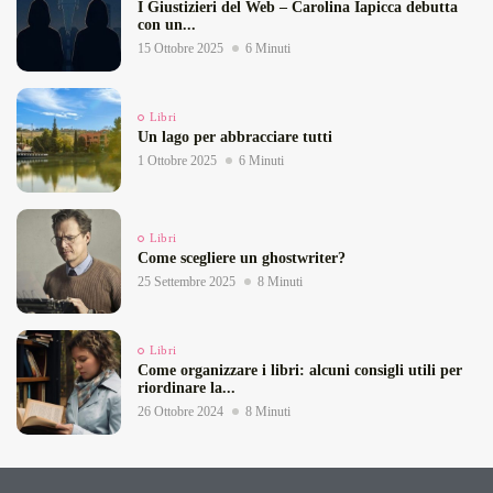
I Giustizieri del Web – Carolina Iapicca debutta
con un...
15 Ottobre 2025
6 Minuti
Libri
Un lago per abbracciare tutti
1 Ottobre 2025
6 Minuti
Libri
Come scegliere un ghostwriter?
25 Settembre 2025
8 Minuti
Libri
Come organizzare i libri: alcuni consigli utili per
riordinare la...
26 Ottobre 2024
8 Minuti