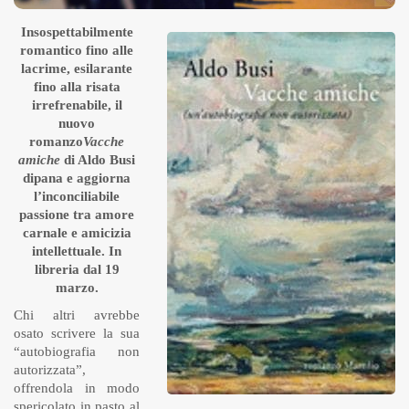
Insospettabilmente
romantico fino alle
lacrime, esilarante
fino alla risata
irrefrenabile, il
nuovo
romanzo
Vacche
amiche
di Aldo Busi
dipana e aggiorna
l’inconciliabile
passione tra amore
carnale e amicizia
intellettuale. In
libreria dal 19
marzo.
Chi altri avrebbe
osato scrivere la sua
“autobiografia non
autorizzata”,
offrendola in modo
spericolato in pasto al