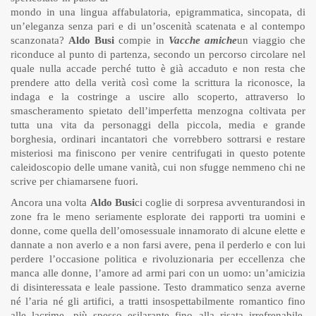
mondo in una lingua affabulatoria, epigrammatica, sincopata, di
un’eleganza senza pari e di un’oscenità scatenata e al contempo
scanzonata?
Aldo Busi
compie in
Vacche amiche
un viaggio che
riconduce al punto di partenza, secondo un percorso circolare nel
quale nulla accade perché tutto è già accaduto e non resta che
prendere atto della verità così come la scrittura la riconosce, la
indaga e la costringe a uscire allo scoperto, attraverso lo
smascheramento spietato dell’imperfetta menzogna coltivata per
tutta una vita da personaggi della piccola, media e grande
borghesia, ordinari incantatori che vorrebbero sottrarsi e restare
misteriosi ma finiscono per venire centrifugati in questo potente
caleidoscopio delle umane vanità, cui non sfugge nemmeno chi ne
scrive per chiamarsene fuori.
Ancora una volta
Aldo Busi
ci coglie di sorpresa avventurandosi in
zone fra le meno seriamente esplorate dei rapporti tra uomini e
donne, come quella dell’omosessuale innamorato di alcune elette e
dannate a non averlo e a non farsi avere, pena il perderlo e con lui
perdere l’occasione politica e rivoluzionaria per eccellenza che
manca alle donne, l’amore ad armi pari con un uomo: un’amicizia
di disinteressata e leale passione. Testo drammatico senza averne
né l’aria né gli artifici, a tratti insospettabilmente romantico fino
alle lacrime, più spesso esilarante fino alla risata irrefrenabile,