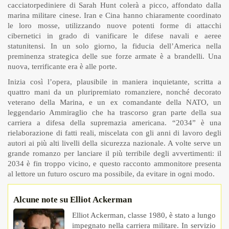
cacciatorpediniere di Sarah Hunt colerà a picco, affondato dalla
marina militare cinese. Iran e Cina hanno chiaramente coordinato
le loro mosse, utilizzando nuove potenti forme di attacchi
cibernetici in grado di vanificare le difese navali e aeree
statunitensi. In un solo giorno, la fiducia dell’America nella
preminenza strategica delle sue forze armate è a brandelli. Una
nuova, terrificante era è alle porte.
Inizia così l’opera, plausibile in maniera inquietante, scritta a
quattro mani da un pluripremiato romanziere, nonché decorato
veterano della Marina, e un ex comandante della NATO, un
leggendario Ammiraglio che ha trascorso gran parte della sua
carriera a difesa della supremazia americana. “2034” è una
rielaborazione di fatti reali, miscelata con gli anni di lavoro degli
autori ai più alti livelli della sicurezza nazionale. A volte serve un
grande romanzo per lanciare il più terribile degli avvertimenti: il
2034 è fin troppo vicino, e questo racconto ammonitore presenta
al lettore un futuro oscuro ma possibile, da evitare in ogni modo.
Alcune note su Elliot Ackerman
Elliot Ackerman, classe 1980, è stato a lungo
impegnato nella carriera militare. In servizio