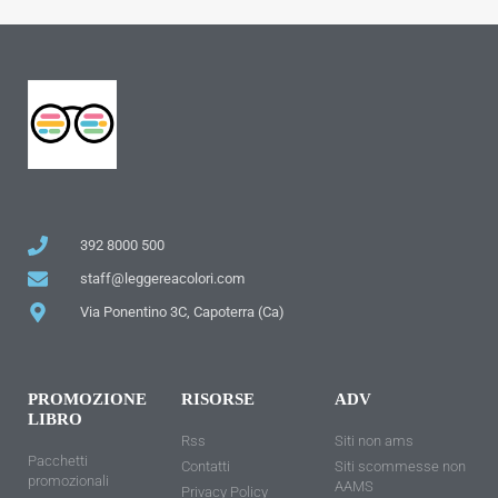
392 8000 500
staff@leggereacolori.com
Via Ponentino 3C, Capoterra (Ca)
PROMOZIONE
RISORSE
ADV
LIBRO
Rss
Siti non ams
Pacchetti
Contatti
Siti scommesse non
promozionali
AAMS
Privacy Policy