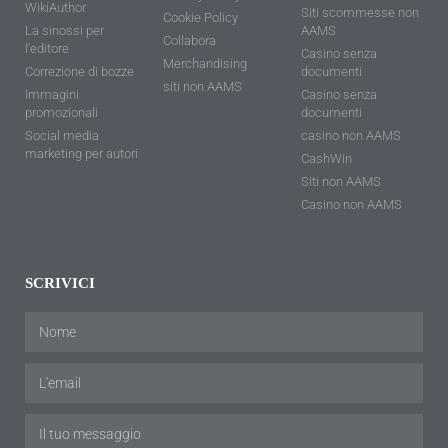
WikiAuthor
Siti scommesse non
Cookie Policy
La sinossi per
AAMS
Collabora
l'editore
Casino senza
Merchandising
Correzione di bozze
documenti
siti non AAMS
Immagini
Casino senza
promozionali
documenti
Social media
casino non AAMS
marketing per autori
CashWin
Siti non AAMS
Casino non AAMS
SCRIVICI