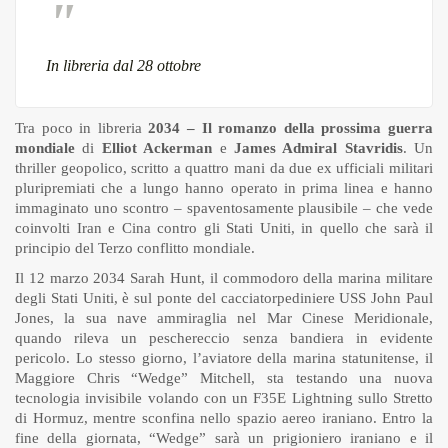
In libreria dal 28 ottobre
Tra poco in libreria
2034 – Il romanzo della prossima guerra
mondiale
di
Elliot Ackerman
e
James Admiral Stavridis
. Un
thriller geopolico, scritto a quattro mani da due ex ufficiali militari
pluripremiati che a lungo hanno operato in prima linea e hanno
immaginato uno scontro – spaventosamente plausibile – che vede
coinvolti Iran e Cina contro gli Stati Uniti, in quello che sarà il
principio del Terzo conflitto mondiale.
Il 12 marzo 2034 Sarah Hunt, il commodoro della marina militare
degli Stati Uniti, è sul ponte del cacciatorpediniere USS John Paul
Jones, la sua nave ammiraglia nel Mar Cinese Meridionale,
quando rileva un peschereccio senza bandiera in evidente
pericolo. Lo stesso giorno, l’aviatore della marina statunitense, il
Maggiore Chris “Wedge” Mitchell, sta testando una nuova
tecnologia invisibile volando con un F35E Lightning sullo Stretto
di Hormuz, mentre sconfina nello spazio aereo iraniano. Entro la
fine della giornata, “Wedge” sarà un prigioniero iraniano e il