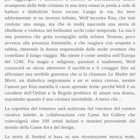
avamposto della fede cristiana in una terra ormai in preda a orde di
barbari e diaboliche forze oscure. Lungo la via, fra terre
addormentate in un inverno infinito, Wolf incontra Kira, che tutti
credono una strega, ma che in realtà nasconde una storia di
ribellione e violenza nei bellissimi occhi color temporale. La sua è
una presenza che getta scompiglio nella schiera Teutone, poco
avvezza alla presenza femminile, e che reagisce con sospetto e
rabbia, ritenendo la donna responsabile delle molte sventure che
costellano il lungo viaggio. Ma niente è come sembra nell’Europa
del 1240. Fra magia e religione, passioni e tradimenti, Wolf
conoscerà se stesso attraverso il sacrificio e il coraggio fino ad
affrontare una terribile guerriera che si fa chiamare
La Madre dei
Morti
, un diabolico negromante e un re senza corona, mentre
l’amore per Kira martella il cuore aprendo ferite: perché Wolf è un
cavaliere dell’Ordine e la Regola proibisce di amare una donna,
soprattutto quando è una creatura irresistibile.
A meno che…
La copertina del romanzo sarà realizzata dal vincitore del contest
creativo indetto in collaborazione con Game Art Gallery che
coinvolgerà oltre 100 artisti italiani e stranieri provenienti dal
mondo della Game Art e del design.
La storia di Strukul si basa su una ricostruzione storica reale,