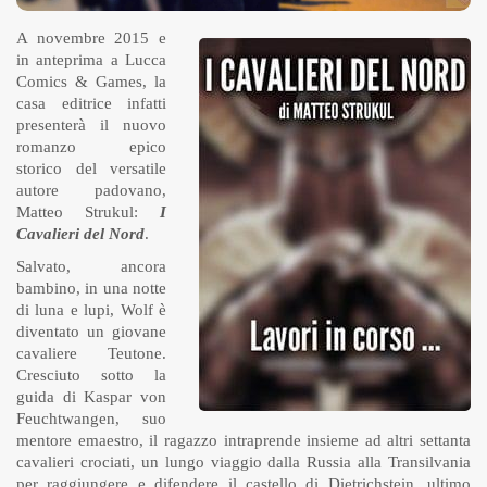
A novembre 2015 e
in anteprima a Lucca
Comics & Games, la
casa editrice infatti
presenterà il nuovo
romanzo epico
storico del versatile
autore padovano,
Matteo Strukul:
I
Cavalieri del Nord
.
Salvato, ancora
bambino, in una notte
di luna e lupi, Wolf è
diventato un giovane
cavaliere Teutone.
Cresciuto sotto la
guida di Kaspar von
Feuchtwangen, suo
mentore emaestro, il ragazzo intraprende insieme ad altri settanta
cavalieri crociati, un lungo viaggio dalla Russia alla Transilvania
per raggiungere e difendere il castello di Dietrichstein, ultimo