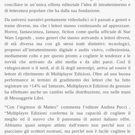
conciliare in un’unica offerta editoriale l’idea di intrattenimento e
di letteratura popolare che ha dalla sua fondazione.
Da universi narrativi prettamente videoludici si è passati a generi e
trame diverse, ma che i lettori stanno continuando ad apprezzare.
Horror, fantascienza, fantasy, fiction come quella ufficiale di Star
Wars Legends , sono generi che stanno arrivando a lettori diversi,
di età diversa ma con gli stessi tratti distintivi: tecnologici,
propensi all’intrattenimento digitale e audio visivo, collezionista,
mediamente colto e per questo pronto a cogliere le tendenze e le
novità che arrivano da altri media e da altri paesi. Così il
videgiocatore o il nerd, al di là degli stereotipi, arriva ad essere il
lettore di riferimento di Multiplayer Edizioni. Oltre ad una buona
performance in termini di gradimento dei lettori che ha fatto
registrare un +14% sul fatturato, Multiplayer.it Edizioni da gennaio
ha effettuato anche un cambio nella distribuzione, ora nelle mani
di Messaggerie Libri.
“Con l’ingresso di Matteo” commenta l’editore Andrea Pucci ,
“Multiplayer Edizioni conferma la sua capacità di cogliere il
meglio ed il nuovo che il panorama di autori italiano offre.
Abbiamo quasi sempre attinto dall’estero non perché non ci
piacciano gli scrittori nostrani, ma perché non è facile cogliere le