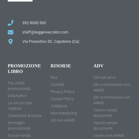
392 8000 500
staff@leggereacolori.com
Via Ponentino 3C, Capoterra (Ca)
PROMOZIONE
RISORSE
ADV
LIBRO
Rss
Siti non ams
Pacchetti
Contatti
Siti scommesse non
promozionali
AAMS
Privacy Policy
WikiAuthor
Siti scommesse non
Cookie Policy
La sinossi per
AAMS
Collabora
l'editore
Casino senza
Merchandising
Correzione di bozze
documenti
siti non AAMS
Immagini
Casino senza
promozionali
documenti
Social media
casino non AAMS