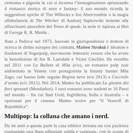
certosina e pignola in cui si incunea l’immaginazione spruzzando
il romanzo storico di nero e fantasy: il suo mondo ricorda le
suggestioni epiche di Tim Willocks e Joe Abercrombie o la magia
affabulatoria di
The Witcher
di Andrzej Sapkowski insieme alle
affascinanti atmosfere del
Trono di spade
, la serie tv ispirata ai libri
di George R. R. Martin .
Nato a Padova nel 1973, laureato in giurisprudenza e dottore di
ricerca in diritto europeo dei contratti,
Matteo Strukul
è ideatore e
fondatore di Sugarpulp, movimento letterario veneto che ha avuto
la benedizione di Joe R. Lansdale e Victor Gischler. Ha esordito
nel 2011 con
La Ballata di Mila
(e/o), un romanzo pulp noir
ambientato in Veneto con protagonista la bounty hunter Mila
Zago, cui hanno fatto seguito
Regina nera
(e/o 2013) e
Cucciolo
d’uomo
(e/o 2015). Nel 2014, Matteo ha pubblicato
La giostra dei
fiori spezzati
(Mondadori). I suoi romanzi sono tradotti in 16 Paesi
nel mondo – fra cui Stati Uniti, Inghilterra, India e Australia – e
opzionati per il cinema. Matteo scrive per “il Venerdì di
Repubblica”.
Multipop: la collana che amano i nerd.
Da tre anni a questa parte la casa editrice ternana sta con pazienza
costruendo una linea editoriale solida e variegata, con lo scopo di