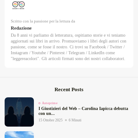
Scritto con la passione per la lettura da
Redazione
Da 8 anni vi parliamo di letteratura, ospitiamo storie e vi teniamo
aggiornati sui libri in arrivo. Promuoviamo i libri degli autori con
passione, come se fosse il nostro. Ci trovi su Facebook / Twitter /
Instagram / Youtube / Pinterest / Telegram / LinkedIn come
"leggereacolori". Gli articoli firmati sono dei nostri collaboratori.
Recent Posts
Anteprime
I Giustizieri del Web – Carolina Iapicca debutta
con un...
15 Ottobre 2025
6 Minuti