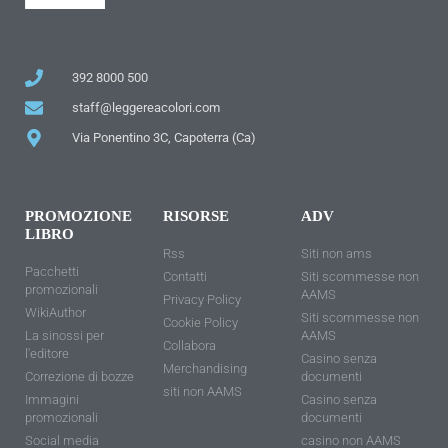
392 8000 500
staff@leggereacolori.com
Via Ponentino 3C, Capoterra (Ca)
PROMOZIONE
RISORSE
ADV
LIBRO
Rss
Siti non ams
Pacchetti
Contatti
Siti scommesse non
promozionali
AAMS
Privacy Policy
WikiAuthor
Siti scommesse non
Cookie Policy
La sinossi per
AAMS
Collabora
l'editore
Casino senza
Merchandising
Correzione di bozze
documenti
siti non AAMS
Immagini
Casino senza
promozionali
documenti
Social media
casino non AAMS