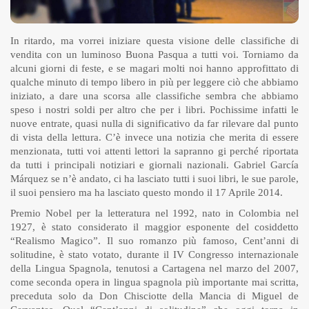
In ritardo, ma vorrei iniziare questa visione delle classifiche di
vendita con un luminoso Buona Pasqua a tutti voi. Torniamo da
alcuni giorni di feste, e se magari molti noi hanno approfittato di
qualche minuto di tempo libero in più per leggere ciò che abbiamo
iniziato, a dare una scorsa alle classifiche sembra che abbiamo
speso i nostri soldi per altro che per i libri. Pochissime infatti le
nuove entrate, quasi nulla di significativo da far rilevare dal punto
di vista della lettura. C’è invece una notizia che merita di essere
menzionata, tutti voi attenti lettori la sapranno gi perché riportata
da tutti i principali notiziari e giornali nazionali.
Gabriel García
Márquez
se n’è andato, ci ha lasciato tutti i suoi libri, le sue parole,
il suoi pensiero ma ha lasciato questo mondo il 17 Aprile 2014.
Premio Nobel per la letteratura nel 1992, nato in Colombia nel
1927, è stato considerato il maggior esponente del cosiddetto
“Realismo Magico”. Il suo romanzo più famoso, Cent’anni di
solitudine, è stato votato, durante il IV Congresso internazionale
della Lingua Spagnola, tenutosi a Cartagena nel marzo del 2007,
come seconda opera in lingua spagnola più importante mai scritta,
preceduta solo da Don Chisciotte della Mancia di Miguel de