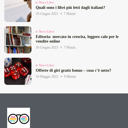
News Libri
Quali sono i libri più letti dagli italiani?
19 Giugno 2023
7 Minuti
News Libri
Editoria: mercato in crescita, leggero calo per le
vendite online
16 Giugno 2023
7 Minuti
News Libri
Offerte di giri gratis bonus – cosa c’è sotto?
16 Maggio 2022
9 Minuti