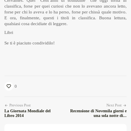
Cervantes. Quel “Cent’anni di solitudine” che oggi torna in
classifica, forse per quei curiosi che non lo avevano ancora letto,
forse per chi lo aveva e lo ha perso, forse per chissà quale motivo.
E ora, finalmente, questi i titoli in classifica. Buona lettura,
qualsiasi cosa decidiate di leggere.
Libri
Se ti è piaciuto condividilo!
0
Previous Post
Next Post
La Giornata Mondiale del
Recensione di Novemila giorni e
Libro 2014
una sola notte di...