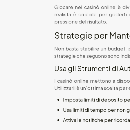
Giocare nei casinò online è div
realista è cruciale per goderti 
pressione del risultato.
Strategie per Mant
Non basta stabilire un budget: 
strategie che seguono sono indis
Usa gli Strumenti di Au
I casinò online mettono a dispo
Utilizzarli è un’ottima scelta pe
Imposta limiti di deposito pe
Usa limiti di tempo per non g
Attiva le notifiche per ricorda