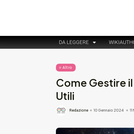
DA LEGGERE
WIKIAUTH
Altro
Come Gestire il 
Utili
Redazione
10 Gennaio 2024
11