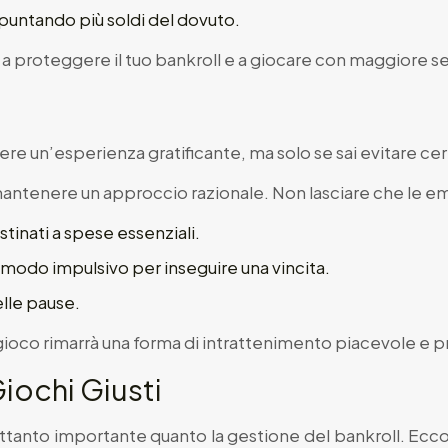
untando più soldi del dovuto.
à a proteggere il tuo bankroll e a giocare con maggiore ser
ere un’esperienza gratificante, ma solo se sai evitare cert
antenere un approccio razionale. Non lasciare che le emo
tinati a spese essenziali.
modo impulsivo per inseguire una vincita.
lle pause.
oco rimarrà una forma di intrattenimento piacevole e priva
iochi Giusti
rettanto importante quanto la gestione del bankroll. Ecco