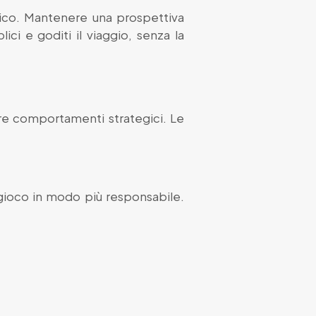
stico. Mantenere una prospettiva
ici e goditi il viaggio, senza la
are comportamenti strategici. Le
 gioco in modo più responsabile.