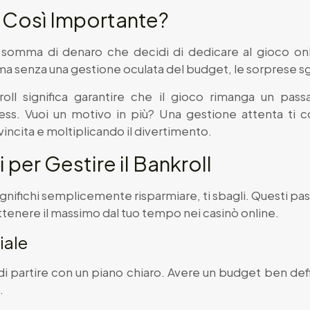
È Così Importante?
 somma di denaro che decidi di dedicare al gioco onl
 ma senza una gestione oculata del budget, le sorprese sg
roll significa garantire che il gioco rimanga un pas
ress. Vuoi un motivo in più? Una gestione attenta ti 
vincita e moltiplicando il divertimento.
 per Gestire il Bankroll
significhi semplicemente risparmiare, ti sbagli. Questi pas
ttenere il massimo dal tuo tempo nei casinò online.
iale
i partire con un piano chiaro. Avere un budget ben defi
.